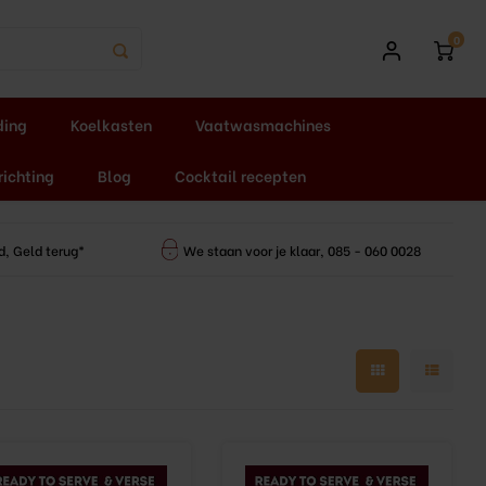
0
ding
Koelkasten
Vaatwasmachines
richting
Blog
Cocktail recepten
d, Geld terug*
We staan voor je klaar, 085 - 060 0028