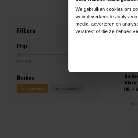
We gebruiken cookies om cont
websiteverkeer te analyseren
media, adverteren en analys
Filters
verstrekt of die ze hebben v
Prijs
Min: €
0
Max: €
300
Golde
Merken
Klare 
10L - 
ALLE MERKEN
GOLDENBARREL
G
(
€3