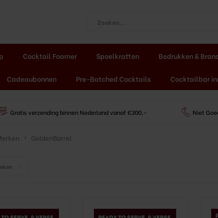
ap
Cocktail Foamer
Spoelkratten
Bedrukken & Bran
Cadeaubonnen
Pre-Batched Cocktails
Cocktailbar in
Gratis verzending binnen Nederland vanaf €300,-
Niet Goe
Merken
GoldenBarrel
keken