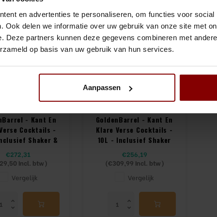
ent en advertenties te personaliseren, om functies voor social
. Ook delen we informatie over uw gebruik van onze site met on
e. Deze partners kunnen deze gegevens combineren met andere i
erzameld op basis van uw gebruik van hun services.
Aanpassen
nBarrel - Kant En
GoldenBarrel - Kant En
Verse Cocktails -
Klare Verse Cocktails -
Inclusief Shaker &
10L - Inclusief Shaker
lazen 6 stuks
€272,31
€256,19
29,50
Incl. btw)
(
€309,99
Incl. btw)
Vergelijk
Vergelijk