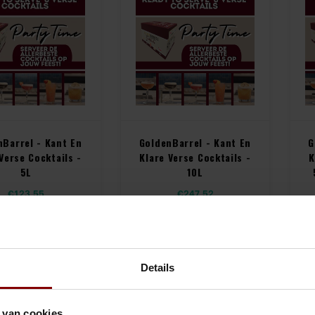
nBarrel - Kant En
GoldenBarrel - Kant En
G
Verse Cocktails -
Klare Verse Cocktails -
K
5L
10L
€123,55
€247,52
49,50
Incl. btw)
(
€299,50
Incl. btw)
Vergelijk
Vergelijk
Details
 van cookies