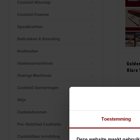
Cocktail Nitrotap
Cocktail Foamer
Spoelkratten
Bedrukken & Branding
Koelkasten
Vaatwasmachines
Golde
Klare 
Overige Machines
Cocktail Garneringen
(
€1
Wijn
Cadeaubonnen
Toestemming
Pre-Batched Cocktails
Cocktailbar inrichting
Deze website maakt gebruik