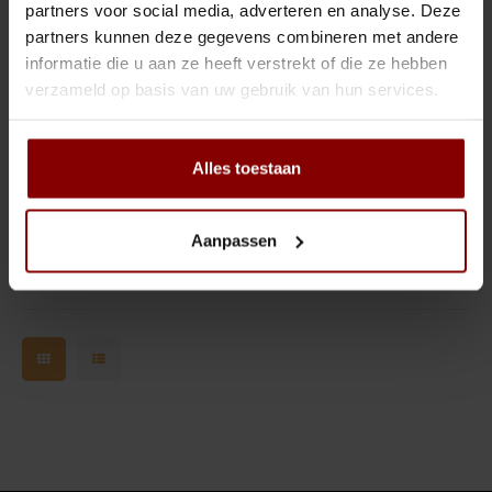
Tiki
Peeler
partners voor social media, adverteren en analyse. Deze
partners kunnen deze gegevens combineren met andere
Snifter
Dash bottles
informatie die u aan ze heeft verstrekt of die ze hebben
Hendi - 50x60
verzameld op basis van uw gebruik van hun services.
vaatwasser voor pannen
en trays
Boeken
Prijs op aanvraag
Champagne cooler
Alles toestaan
Vergelijk
Dienbladen
Aanpassen
Rietjes
Garnituurbak
Ijsschep
Mixing Glass
Snijplank