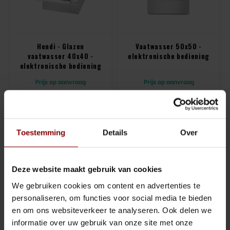
Sling Cocktail/Bier glas
Jigger
Lowball & Whisky
Strainer
Hendi - Glazen
Vaatwasser 50x50 -
vaatwasser 40x40 -
elektronische bediening
Bier
Barspoon
elektronische bediening
Prijs op aanvraag
Prijs op aanvraag
Waterglazen
Squeezer
Vergelijk
Vergelijk
Highball & Longdrink
Muddler
Pitchers & Kannen
Pourspout / Schenktuit
Toestemming
Details
Over
Koffie & Thee
Tweezer
Deze website maakt gebruik van cookies
Wijn
Bitter lepel
We gebruiken cookies om content en advertenties te
personaliseren, om functies voor social media te bieden
Shotglazen
Speed opener
en om ons websiteverkeer te analyseren. Ook delen we
informatie over uw gebruik van onze site met onze