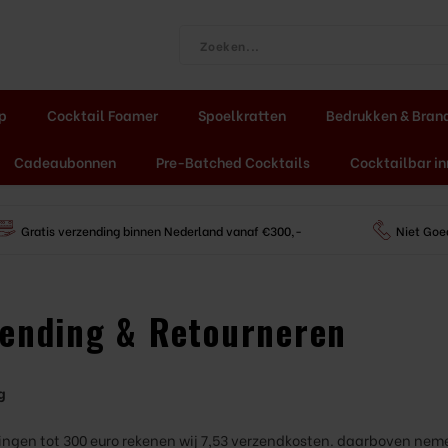
ap
Cocktail Foamer
Spoelkratten
Bedrukken & Bran
Cadeaubonnen
Pre-Batched Cocktails
Cocktailbar in
Gratis verzending binnen Nederland vanaf €300,-
Niet Goe
zending & Retourneren
g
llingen tot 300 euro rekenen wij 7,53 verzendkosten. daarboven nem