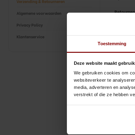
Verzending & Retourneren
Retourner
Algemene voorwaarden
Privacy Policy
We hopen d
info@cock
Klantenservice
Toestemming
Mocht een 
producten
verbroken
Deze website maakt gebruik
Wil je ee
We gebruiken cookies om cont
websiteverkeer te analyseren
Meld je re
media, adverteren en analys
Vermeld h
verstrekt of die ze hebben v
Je ontvan
Geef het v
PostNL ser
Nadat wij 
aankoopbe