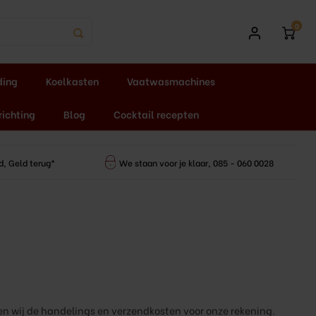
0
ding
Koelkasten
Vaatwasmachines
richting
Blog
Cocktail recepten
d, Geld terug*
We staan voor je klaar, 085 - 060 0028
en wij de handelings en verzendkosten voor onze rekening.