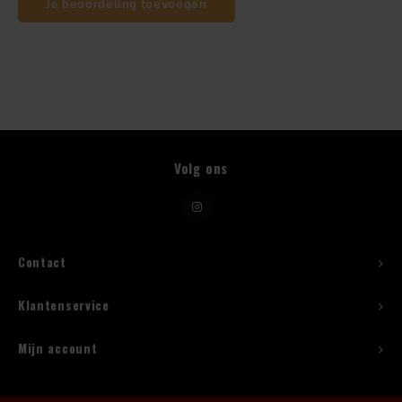
Je beoordeling toevoegen
Beugelfles
Mes
Speed Rail
Volg ons
Bar Caddy
Toolrol
Contact
Flessenbeugels
Klantenservice
Wijnkoeler met standaard
Mijn account
Squeeze Bottles