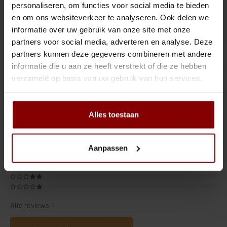
Tiki
Peeler
personaliseren, om functies voor social media te bieden
en om ons websiteverkeer te analyseren. Ook delen we
DELEN :
Toevoegen aan vergelijking
Snifter
Dash bottles
informatie over uw gebruik van onze site met onze
partners voor social media, adverteren en analyse. Deze
Boeken
Productomschrijving
partners kunnen deze gegevens combineren met andere
informatie die u aan ze heeft verstrekt of die ze hebben
Champagne cooler
verzameld op basis van uw gebruik van hun services.
Gerelateerde producten
Dienbladen
0
STERREN OP BASIS VAN
0
BEOORDELINGEN
Alles toestaan
0
Reviews
Rietjes
Aanpassen
Garnituurbak
Ijsschep
Mixing Glass
Alle reviews
Snijplank