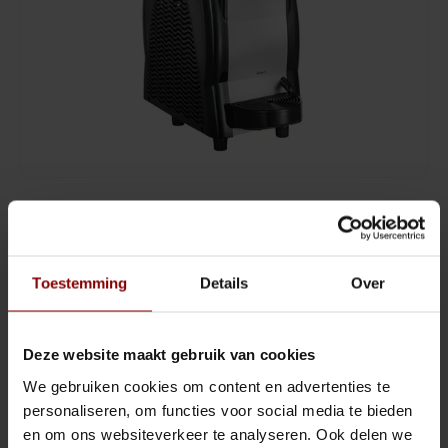
Sling Cocktail/Bier glas
Jigger
Lowball & Whisky
Strainer
Bier
Barspoon
Waterglazen
Squeezer
Prijs op aanvraag
Highball & Longdrink
Muddler
LEVERTIJD 1-3 WEKEN
LEVERBAAR BINNEN 1 TOT 3 WEKEN
Pitchers & Kannen
Pourspout / Schenktuit
Toestemming
Details
Over
Één 12 liter containers met snelle aftapkraan, de deksels zijn
Koffie & Thee
Tweezer
verlicht. Digitale temperatuurregelaar met koude drank en slush
mode.
Lees meer
Deze website maakt gebruik van cookies
Wijn
Bitter lepel
We gebruiken cookies om content en advertenties te
Prijs op aanvraag
Shotglazen
Speed opener
personaliseren, om functies voor social media te bieden
en om ons websiteverkeer te analyseren. Ook delen we