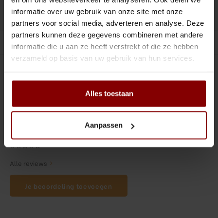
Tiki
Peeler
informatie over uw gebruik van onze site met onze
DELEN :
Toevoegen aan vergelijking
partners voor social media, adverteren en analyse. Deze
Snifter
Dash bottles
partners kunnen deze gegevens combineren met andere
Productomschrijving
informatie die u aan ze heeft verstrekt of die ze hebben
Boeken
verzameld op basis van uw gebruik van hun services.
0
STERREN OP BASIS VAN
0
BEOORDELINGEN
Champagne cooler
0
Reviews
Alles toestaan
Dienbladen
Rietjes
Aanpassen
Garnituurbak
Alle reviews
Ijsschep
Je beoordeling toevoegen
Mixing Glass
Snijplank