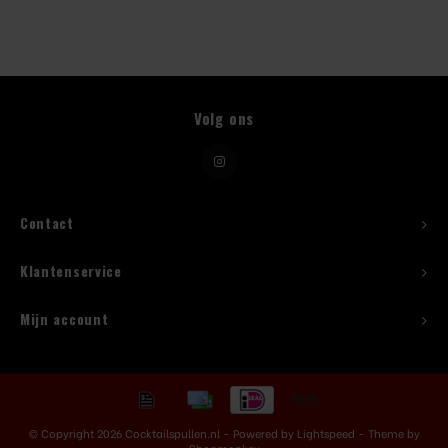
Beugelfles
Mes
Volg ons
Speed Rail
Bar Caddy
Contact
Toolrol
Klantenservice
Flessenbeugels
Mijn account
Wijnkoeler met standaard
Squeeze Bottles
© Copyright 2026 Cocktailspullen.nl - Powered by
Lightspeed
- Theme by