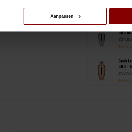
€15,90
Bekijk 
Aanpassen
Cockta
500 ML
€24,85
Bekijk 
Cockta
500 - 
€39,50
Bekijk 