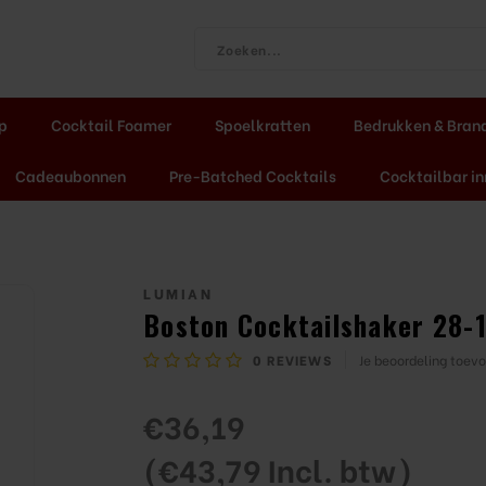
ap
Cocktail Foamer
Spoelkratten
Bedrukken & Bran
Cadeaubonnen
Pre-Batched Cocktails
Cocktailbar in
LUMIAN
Boston Cocktailshaker 28-1
0
REVIEWS
Je beoordeling toev
€36,19
(€43,79 Incl. btw)