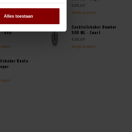
€30,69
product
Bekijk product
Alles toestaan
ilshaker Bomber
Cocktailshaker Bomber
 - RVS
500 ML - Zwart
€30,69
product
Bekijk product
ilshaker Kenta
Koper
product