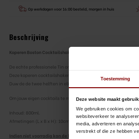
Op werkdagen voor 16:00 besteld, morgen in huis
Beschrijving
Koperen Boston Cocktailshaker
De echte professionele Tin on Tin shaker.
Deze koperen cocktailshaker is een prachtige toevoeging voor 
Toestemming
Duw de de twee helften in elkaar en het shaken kan beginnen.
Om jouw eigen cocktails te maken!
Deze website maakt gebruik
We gebruiken cookies om cont
Inhoud: 800ml.
websiteverkeer te analyseren
Afmetingen (L x B x H): 10cm x 10cm x 25cm.
media, adverteren en analys
verstrekt of die ze hebben v
Indien niet voorradig kan de levertijd van dit product oplopen 