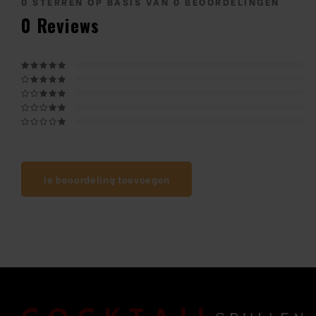
0
STERREN OP BASIS VAN
0
BEOORDELINGEN
0
Reviews
Je beoordeling toevoegen