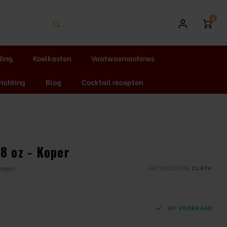
0
ding
Koelkasten
Vaatwasmachines
richting
Blog
Cocktail recepten
8 oz - Koper
oegen
ARTIKELCODE
CL074
OP VOORRAAD