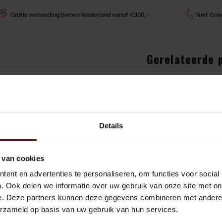
Gratis verzending binnen Nederland vanaf €300,-
Niet Goe
Gerelateerde 
Boston
28-18 
goud
€36,19
jouw cocktail toolset.
Details
Bekijk 
Boston
 van cookies
Kenko 
€31,50
ent en advertenties te personaliseren, om functies voor social
. Ook delen we informatie over uw gebruik van onze site met on
Bekijk 
e. Deze partners kunnen deze gegevens combineren met andere i
erzameld op basis van uw gebruik van hun services.
Boston
tot 3 weken!
Stainl