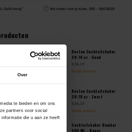
d, Geld terug*
We staan voor je klaar, 085 - 060 0028
producten
 Cocktailshaker
Boston Cocktailshaker
oz - Geborsteld
28-18 oz - Goud
€36,19
Bekijk product
Over
product
 Cocktailshaker -
Boston Cocktailshaker
- RVS
28-18 oz - Zwart
€36,19
 media te bieden en om ons
ze partners voor social
product
Bekijk product
nformatie die u aan ze heeft
 shaker Set
Cocktailshaker Bomber
ess
500 ML - Koper