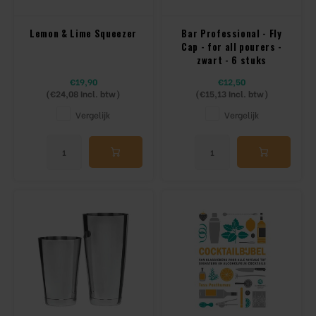
Lemon & Lime Squeezer
Bar Professional - Fly
Beugelfles
Cap - for all pourers -
zwart - 6 stuks
Mes
€19,90
€12,50
(
€24,08
Incl. btw)
(
€15,13
Incl. btw)
Speed Rail
Vergelijk
Vergelijk
Bar Caddy
Toolrol
Flessenbeugels
Wijnkoeler met standaard
Squeeze Bottles