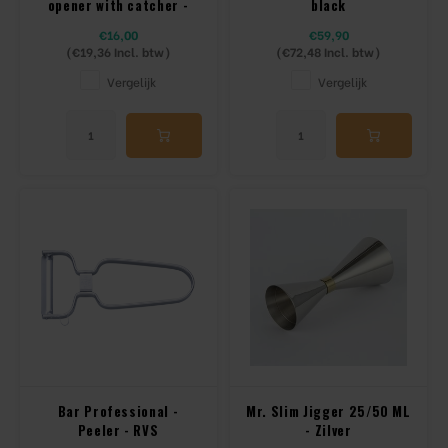
opener with catcher -
black
Plastic
€16,00
€59,90
(
€19,36
Incl. btw)
(
€72,48
Incl. btw)
Vergelijk
Vergelijk
Bar Professional -
Mr. Slim Jigger 25/50 ML
Peeler - RVS
- Zilver