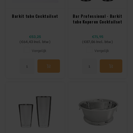
Sling Cocktail/Bier glas
Jigger
Barkit tube Cocktailset
Bar Professional - Barkit
Lowball & Whisky
Strainer
tube Koperen Cocktailset
Bier
Barspoon
€53,25
€71,95
(
€64,43
Incl. btw)
(
€87,06
Incl. btw)
Waterglazen
Squeezer
Vergelijk
Vergelijk
Highball & Longdrink
Muddler
Pitchers & Kannen
Pourspout / Schenktuit
Koffie & Thee
Tweezer
Wijn
Bitter lepel
Shotglazen
Speed opener