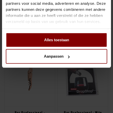
Bar Professional - Spray
Bar Professional - Tiki
partners voor social media, adverteren en analyse. Deze
Bottle - 100ml
Easter Islander - 450 ML
partners kunnen deze gegevens combineren met andere
- 1 stuk
informatie die u aan ze heeft verstrekt of die ze hebben
€18,15
€17,95
verzameld op basis van uw gebruik van hun services.
(
€21,96
Incl. btw)
(
€21,72
Incl. btw)
Vergelijk
Vergelijk
Alles toestaan
Aanpassen
Bar Professional -
Bar Professional - Wijn