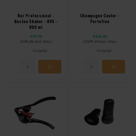
Tiki
Peeler
Bar Professional -
Champagne Cooler -
Snifter
Dash bottles
Boston Shaker - RVS -
Portofino
800 ml
Boeken
€37,90
€165,00
(
€45,86
Incl. btw)
(
€199,65
Incl. btw)
Champagne cooler
Vergelijk
Vergelijk
Dienbladen
Rietjes
Garnituurbak
Ijsschep
Mixing Glass
Snijplank