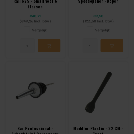
Rail RVS - Small voor 6
Speedopener - Koper
flessen
€40,71
€9,50
(
€49,26
Incl. btw)
(
€11,50
Incl. btw)
Vergelijk
Vergelijk
Bar Professional -
Muddler Plastic - 22 CM -
Schenktuit | Pourspouts
Zwart