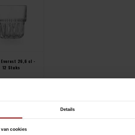
 Everest 26,6 cl -
12 Stuks
€25,20
30,49
Incl. btw)
Vergelijk
Details
 van cookies