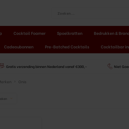
ap
Cocktail Foamer
Spoelkratten
Bedrukken & Bran
Cadeaubonnen
Pre-Batched Cocktails
Cocktailbar in
Gratis verzending binnen Nederland vanaf €300,-
Niet Goe
Merken
Onis
keken