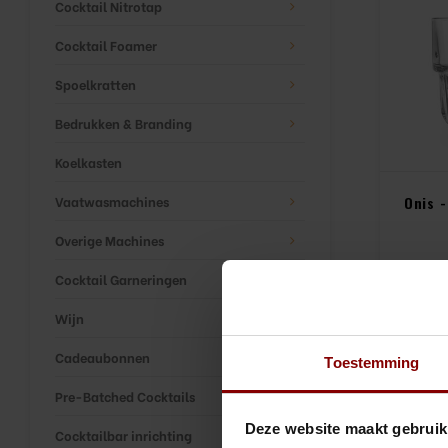
Cocktail Nitrotap
Cocktail Foamer
Spoelkratten
Bedrukken & Branding
Koelkasten
Vaatwasmachines
Onis -
Overige Machines
Cocktail Garneringen
(
€
Wijn
Cadeaubonnen
Toestemming
Pre-Batched Cocktails
Deze website maakt gebruik
Cocktailbar inrichting