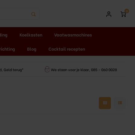
0
ding
Koelkasten
Vaatwasmachines
richting
Blog
Cocktail recepten
d, Geld terug*
We staan voor je klaar, 085 - 060 0028