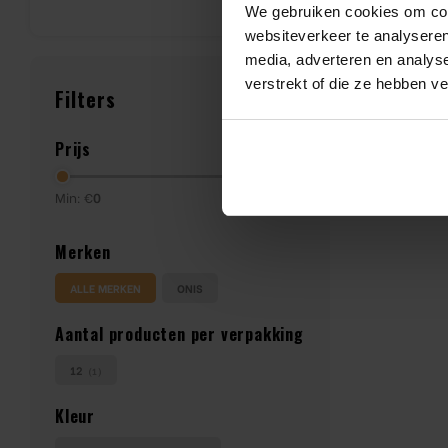
We gebruiken cookies om cont
websiteverkeer te analyseren
Meest be
media, adverteren en analys
verstrekt of die ze hebben v
Filters
Prijs
Min: €
0
Max: €
30
Merken
ALLE MERKEN
ONIS
Aantal producten per verpakking
12
(1)
Kleur