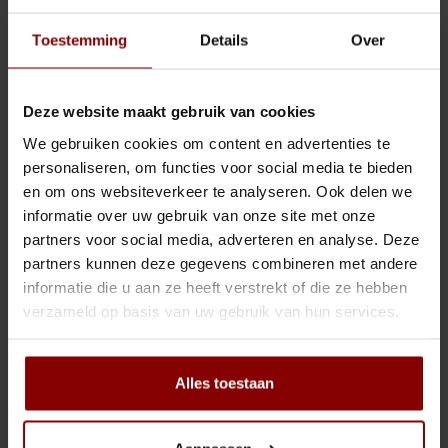
Sling Cocktail/Bier glas
Jigger
Toestemming
Details
Over
Onis - Hampshire
Lowball & Whisky
Strainer
Winchester highball -
35,5 CL - 12 stuks
Bier
Barspoon
Deze website maakt gebruik van cookies
€24,48
(
€29,62
Incl. btw)
We gebruiken cookies om content en advertenties te
Waterglazen
Squeezer
personaliseren, om functies voor social media te bieden
Vergelijk
en om ons websiteverkeer te analyseren. Ook delen we
Highball & Longdrink
Muddler
informatie over uw gebruik van onze site met onze
partners voor social media, adverteren en analyse. Deze
Pitchers & Kannen
Pourspout / Schenktuit
partners kunnen deze gegevens combineren met andere
informatie die u aan ze heeft verstrekt of die ze hebben
Koffie & Thee
Tweezer
verzameld op basis van uw gebruik van hun services.
Wijn
Bitter lepel
Alles toestaan
Shotglazen
Speed opener