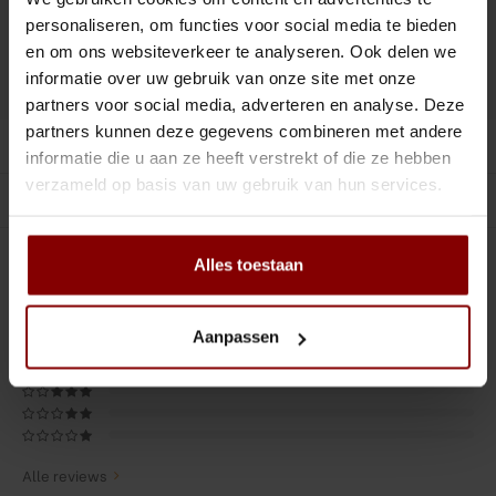
Tiki
Peeler
Toevoegen aan winkelwagen
personaliseren, om functies voor social media te bieden
en om ons websiteverkeer te analyseren. Ook delen we
Snifter
Dash bottles
informatie over uw gebruik van onze site met onze
DELEN :
Toevoegen aan vergelijking
partners voor social media, adverteren en analyse. Deze
Boeken
partners kunnen deze gegevens combineren met andere
Productomschrijving
informatie die u aan ze heeft verstrekt of die ze hebben
Champagne cooler
verzameld op basis van uw gebruik van hun services.
Gerelateerde producten
Dienbladen
Alles toestaan
0
STERREN OP BASIS VAN
0
BEOORDELINGEN
Rietjes
0
Reviews
Garnituurbak
Aanpassen
Ijsschep
Mixing Glass
Alle reviews
Snijplank