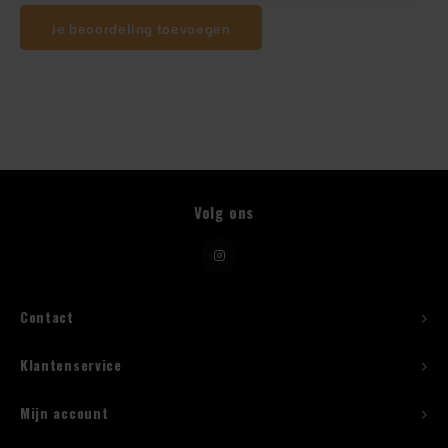
Je beoordeling toevoegen
Beugelfles
Mes
Speed Rail
Bar Caddy
Volg ons
Toolrol
Flessenbeugels
Contact
Wijnkoeler met standaard
Klantenservice
Squeeze Bottles
Mijn account