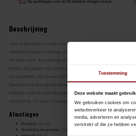
Op werkdagen voor 16:00 besteld, morgen in huis
Beschrijving
Chef & Sommelier is een Frans merk dat gespecialiseerd is in 
erkende Franse knowhow: wijnkunde en gastronomie, brengt p
tot hun recht. Aan de top van innovatie op het gebied van est
Kwarx. De glazen van Chef & Sommelier bieden een technolog
Toestemming
drinkcomfort. Dit is een schitterend glas dat erkenning geeft 
Doordat het glas gemaakt is van Kwarkx materiaal, is deze kris
Kijkend naar de serie Sublym, zijn deze glazen sterk te herken
Deze website maakt gebruik
uitstraling. Dit glas is zeer geschikt voor een feestelijk diner
We gebruiken cookies om cont
websiteverkeer te analyseren
Afmetingen
media, adverteren en analys
Hoogte:
26 cm
verstrekt of die ze hebben v
Grootste doorsnee:
9,2 cm
Inhoud:
55 cl