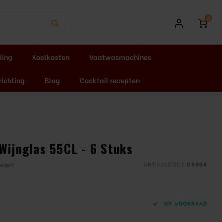
0
ding
Koelkasten
Vaatwasmachines
richting
Blog
Cocktail recepten
Wijnglas 55CL - 6 Stuks
oegen
ARTIKELCODE
CS004
OP VOORRAAD