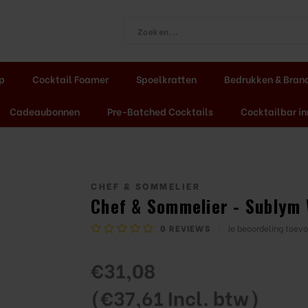
ap
Cocktail Foamer
Spoelkratten
Bedrukken & Bran
Cadeaubonnen
Pre-Batched Cocktails
Cocktailbar in
CHEF & SOMMELIER
Chef & Sommelier - Sublym 
0
REVIEWS
Je beoordeling toev
€31,08
(€37,61 Incl. btw)