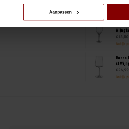
€29,99
Bekijk 
Aanpassen
Rocco B
Wijngl
€18,50
Bekijk 
Rocco 
cl Wijn
€26,99
Bekijk 