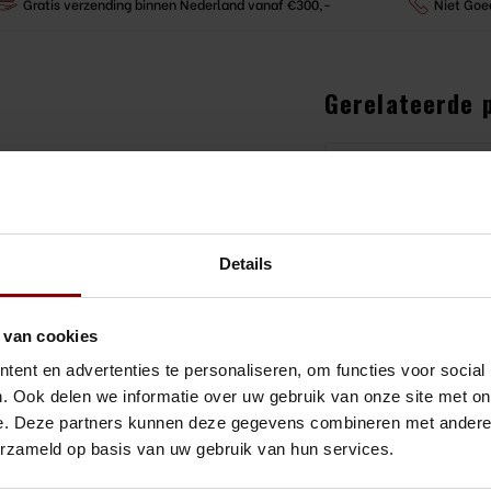
Gratis verzending binnen Nederland vanaf €300,-
Niet Goe
Gerelateerde 
de verbetering van wereldwijd
Pasaba
Allegra
rofessionele talenten en amateurs
€17,16
hetiek en gebruikte materialen:
Bekijk 
ie met dunne rand voor optimaal
Details
aan de eisen van de wijnkenners.
talhelder, mooi en zeer sterk.
Onis - 
Wijngla
nen aan de chique stijl en krachtige
 van cookies
€18,18
 of chique aangelegenheid.
ent en advertenties te personaliseren, om functies voor social
Bekijk 
. Ook delen we informatie over uw gebruik van onze site met on
e. Deze partners kunnen deze gegevens combineren met andere i
Chef &
erzameld op basis van uw gebruik van hun services.
Sublym
6 Stuk