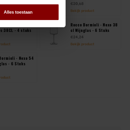
€20,68
product
Bekijk product
Alles toestaan
ormioli - Florian
Rocco Bormioli - Nexo 38
as 38CL - 4 stuks
cl Wijnglas - 6 Stuks
€24,24
product
Bekijk product
Bormioli - Nexo 54
glas - 6 Stuks
product