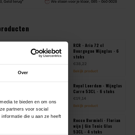
d, Geld terug*
We staan voor je klaar, 085 - 060 0028
producten
hce - Wijnglas
RCR - Aria 72 cl
 49 cl - 6 Stuks
Bourgogne Wijnglas - 6
stuks
€38,22
product
Bekijk product
Over
Perfection 34 cl
Royal Leerdam - Wijnglas
s - 6 Stuks
Carre 53CL - 6 stuks
€19,14
 media te bieden en om ons
product
Bekijk product
ze partners voor social
nformatie die u aan ze heeft
 Sommelier -
Rocco Bormioli - Florian
 Wijnglas 45CL -
wijn | Gin Tonic Glas
s
53CL - 4 stuks