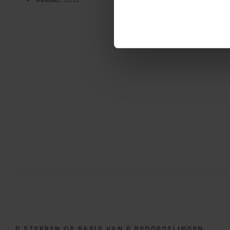
0
STERREN OP BASIS VAN
0
BEOORDELINGEN