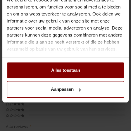
Tiki
Peeler
ronden.
personaliseren, om functies voor social media te bieden
en om ons websiteverkeer te analyseren. Ook delen we
Snifter
Dash bottles
Toevoegen aan winkelwagen
informatie over uw gebruik van onze site met onze
partners voor social media, adverteren en analyse. Deze
Boeken
partners kunnen deze gegevens combineren met andere
DELEN :
Toevoegen aan vergelijking
informatie die u aan ze heeft verstrekt of die ze hebben
Champagne cooler
verzameld op basis van uw gebruik van hun services.
Productomschrijving
Dienbladen
Alles toestaan
0
STERREN OP BASIS VAN
0
BEOORDELINGEN
Rietjes
0
Reviews
Garnituurbak
Aanpassen
Ijsschep
Mixing Glass
Alle reviews
Snijplank