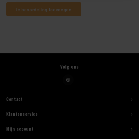
Je beoordeling toevoegen
Beugelfles
Mes
Speed Rail
Bar Caddy
Volg ons
Toolrol
Flessenbeugels
Contact
Wijnkoeler met standaard
Klantenservice
Squeeze Bottles
Mijn account