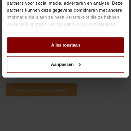
Tiki
Peeler
partners voor social media, adverteren en analyse. Deze
Productomschrijving
partners kunnen deze gegevens combineren met andere
Snifter
Dash bottles
informatie die u aan ze heeft verstrekt of die ze hebben
0
STERREN OP BASIS VAN
0
BEOORDELINGEN
verzameld op basis van uw gebruik van hun services.
0
Reviews
Boeken
Champagne cooler
Alles toestaan
Dienbladen
Aanpassen
Rietjes
Alle reviews
Garnituurbak
Je beoordeling toevoegen
Ijsschep
Mixing Glass
Snijplank