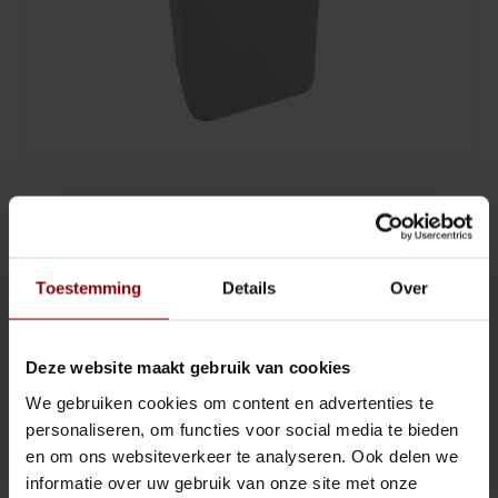
Sling Cocktail/Bier glas
Jigger
Lowball & Whisky
Strainer
Bier
Barspoon
Waterglazen
Squeezer
Highball & Longdrink
Muddler
€51,83
LEVERTIJD 1-3 WEKEN
(€62,71 Incl. btw)
Pitchers & Kannen
Pourspout / Schenktuit
Toestemming
Details
Over
LEVERTIJD 1-3 WEKEN
Koffie & Thee
Tweezer
Deze website maakt gebruik van cookies
Toevoegen aan winkelwagen
Wijn
Bitter lepel
We gebruiken cookies om content en advertenties te
personaliseren, om functies voor social media te bieden
DELEN :
Toevoegen aan vergelijking
Shotglazen
Speed opener
en om ons websiteverkeer te analyseren. Ook delen we
informatie over uw gebruik van onze site met onze