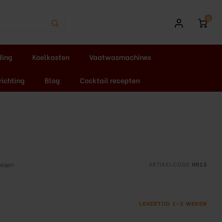
0
ding
Koelkasten
Vaatwasmachines
richting
Blog
Cocktail recepten
oegen
ARTIKELCODE
H013
LEVERTIJD 1-3 WEKEN