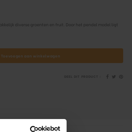
kkelijk diverse groenten en fruit. Door het pendel model ligt
Toevoegen aan winkelwagen
DEEL DIT PRODUCT :