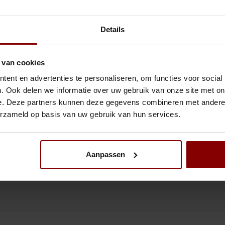
Gratis verzending binnen Nederland vanaf €300,-
Niet Goe
Details
Gerelateerde 
 van cookies
 groenten en fruit. Door het pendel
Dunsch
ent en advertenties te personaliseren, om functies voor social
€5,99
. Ook delen we informatie over uw gebruik van onze site met on
Bekijk 
e. Deze partners kunnen deze gegevens combineren met andere i
erzameld op basis van uw gebruik van hun services.
Victori
Rex - 
€6,57
Aanpassen
Bekijk 