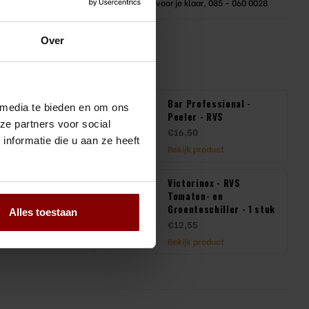
d, Geld terug*
We staan voor je klaar, 085 - 060 0028
Over
producten
Bar Professional -
iller - RVS
 media te bieden en om ons
Peeler - RVS
ze partners voor social
€16,50
product
nformatie die u aan ze heeft
Bekijk product
nox - Peeler Zena
Victorinox - RVS
Goud
Tomaten- en
Groenteschiller - 1 stuk
Alles toestaan
€12,55
product
Bekijk product