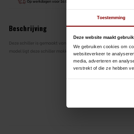
Op werkdagen voor 16:00 besteld, morgen in huis
Toestemming
Beschrijving
Deze website maakt gebruik
Deze schiller is gemaakt van RVS en schilt gemakkelijk diverse
We gebruiken cookies om cont
model ligt deze schiller makkelijk in de hand.
websiteverkeer te analyseren
media, adverteren en analys
verstrekt of die ze hebben v