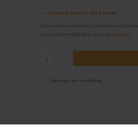
LEVERBAAR BINNEN 1 TOT 3 WEKEN
Deze schiller is gemaakt van RVS en schilt gema
deze schiller makkelijk in de hand.
Lees meer
Toevoegen aan vergelijking