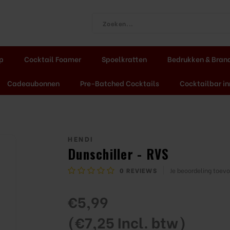
ap
Cocktail Foamer
Spoelkratten
Bedrukken & Bran
Cadeaubonnen
Pre-Batched Cocktails
Cocktailbar in
HENDI
Dunschiller - RVS
0
REVIEWS
Je beoordeling toev
€5,99
(€7,25 Incl. btw)