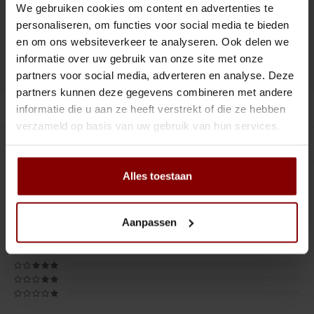
Tiki
Peeler
We gebruiken cookies om content en advertenties te
personaliseren, om functies voor social media te bieden
Toevoegen aan winkelwagen
Snifter
Dash bottles
en om ons websiteverkeer te analyseren. Ook delen we
informatie over uw gebruik van onze site met onze
DELEN :
Toevoegen aan vergelijking
Boeken
partners voor social media, adverteren en analyse. Deze
partners kunnen deze gegevens combineren met andere
Champagne cooler
informatie die u aan ze heeft verstrekt of die ze hebben
Productomschrijving
verzameld op basis van uw gebruik van hun services.
Dienbladen
Gerelateerde producten
Rietjes
Alles toestaan
5
STERREN OP BASIS VAN
1
BEOORDELINGEN
1
Beoordelen
Garnituurbak
Aanpassen
Ijsschep
Mixing Glass
Snijplank