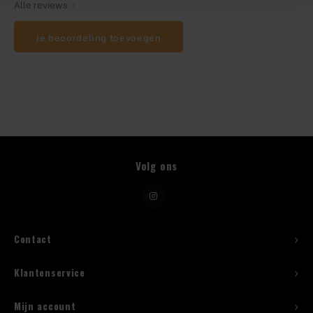
Alle reviews
Beugelfles
Je beoordeling toevoegen
Mes
Speed Rail
Bar Caddy
Volg ons
Toolrol
Flessenbeugels
Contact
Wijnkoeler met standaard
Klantenservice
Squeeze Bottles
Mijn account