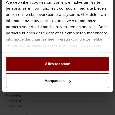
Tiki
Peeler
We gebruiken cookies om content en advertenties te
personaliseren, om functies voor social media te bieden
Toevoegen aan winkelwagen
Snifter
Dash bottles
en om ons websiteverkeer te analyseren. Ook delen we
informatie over uw gebruik van onze site met onze
DELEN :
Toevoegen aan vergelijking
Boeken
partners voor social media, adverteren en analyse. Deze
partners kunnen deze gegevens combineren met andere
Productomschrijving
Champagne cooler
informatie die u aan ze heeft verstrekt of die ze hebben
verzameld op basis van uw gebruik van hun services.
Gerelateerde producten
Dienbladen
Alles toestaan
Rietjes
0
STERREN OP BASIS VAN
0
BEOORDELINGEN
0
Reviews
Garnituurbak
Aanpassen
Ijsschep
Mixing Glass
Snijplank