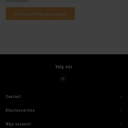
Alle reviews
Je beoordeling toevoegen
Beugelfles
Mes
Speed Rail
Bar Caddy
Volg ons
Toolrol
Flessenbeugels
Contact
Wijnkoeler met standaard
Klantenservice
Squeeze Bottles
Mijn account