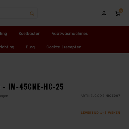
0
ding
Koelkasten
Vaatwasmachines
richting
Blog
Cocktail recepten
ne - IM-45CNE-HC-25
oegen
ARTIKELCODE
HICE007
LEVERTIJD 1-3 WEKEN