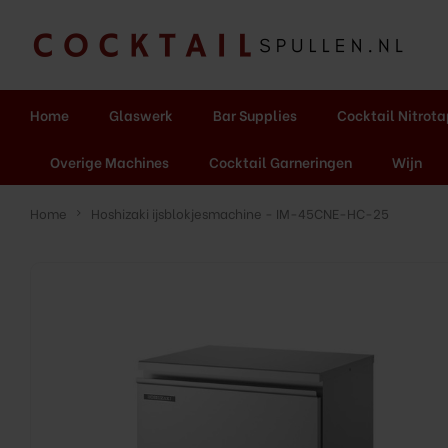
Home
Glaswerk
Bar Supplies
Cocktail Nitrot
Overige Machines
Cocktail Garneringen
Wijn
Home
Hoshizaki ijsblokjesmachine - IM-45CNE-HC-25