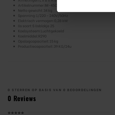
Artikelnummer:
IM-45CNE-HC-25
Netto gewicht:
34 kg
Spanning:
1/220 - 240V/50Hz
Elektrisch vermogen:
0,28 kW
IJs soort:
S IJsblokje 25
Koelsysteem:
Luchtgekoeld
Koelmiddel:
R290
Opslagcapaciteit:
15 kg
Productiecapaciteit:
39 KG/24u
0
STERREN OP BASIS VAN
0
BEOORDELINGEN
0
Reviews