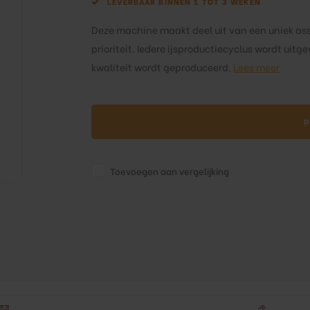
LEVERBAAR BINNEN 1 TOT 3 WEKEN
Deze machine maakt deel uit van een uniek as
prioriteit. Iedere ijsproductiecyclus wordt uit
kwaliteit wordt geproduceerd.
Lees meer
P
Toevoegen aan vergelijking