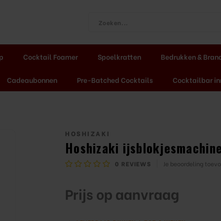
ap
Cocktail Foamer
Spoelkratten
Bedrukken & Bran
Cadeaubonnen
Pre-Batched Cocktails
Cocktailbar in
HOSHIZAKI
Hoshizaki ijsblokjesmachi
0
REVIEWS
Je beoordeling toev
Prijs op aanvraag