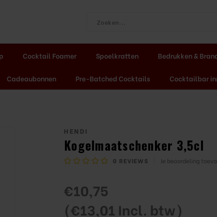
ap
Cocktail Foamer
Spoelkratten
Bedrukken & Bran
Cadeaubonnen
Pre-Batched Cocktails
Cocktailbar in
HENDI
Kogelmaatschenker 3,5cl
0
REVIEWS
Je beoordeling toev
€10,75
(€13,01 Incl. btw)