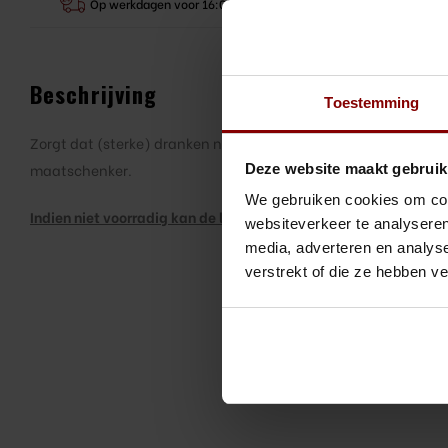
Op werkdagen voor 16:00 besteld, morgen in huis
Beschrijving
Toestemming
Zorgt dat (sterke) dranken nauwkeurig gedoseerd worden met
Deze website maakt gebruik
maatschenker.
We gebruiken cookies om cont
Indien niet voorradig kan de levertijd oplopen tot 7 werkdagen
websiteverkeer te analyseren
media, adverteren en analys
verstrekt of die ze hebben v