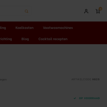
0
ding
Koelkasten
Vaatwasmachines
richting
Blog
Cocktail recepten
oegen
ARTIKELCODE
H025
OP VOORRAAD