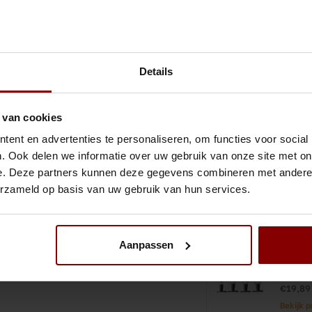
Gratis verzending binnen Nederland vanaf €300,-
Niet Goe
Gerelateerde 
Details
 behulp van deze professionele
Kogelm
 van cookies
€10,75
ent en advertenties te personaliseren, om functies voor social
Bekijk 
!
. Ook delen we informatie over uw gebruik van onze site met on
e. Deze partners kunnen deze gegevens combineren met andere i
Non-dr
erzameld op basis van uw gebruik van hun services.
1 stuk
€19,89
Bekijk 
Aanpassen
Non-dr
stuk
€19,89
Bekijk 