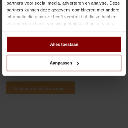
Tiki
Peeler
partners voor social media, adverteren en analyse. Deze
Productomschrijving
partners kunnen deze gegevens combineren met andere
Snifter
Dash bottles
informatie die u aan ze heeft verstrekt of die ze hebben
0
STERREN OP BASIS VAN
0
BEOORDELINGEN
verzameld op basis van uw gebruik van hun services.
0
Reviews
Boeken
Champagne cooler
Alles toestaan
Dienbladen
Aanpassen
Rietjes
Alle reviews
Garnituurbak
Je beoordeling toevoegen
Ijsschep
Mixing Glass
Snijplank