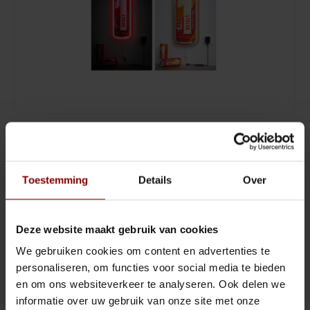
Sling Cocktail/Bier glas
Jigger
Lowball & Whisky
Strainer
Bier
Barspoon
Waterglazen
Squeezer
Prijs op aanvraag
LEVERTIJD 1-3 WEKEN
Highball & Longdrink
Muddler
Wil je jouw merk of zaak op een opvallende manier presenteren?
Pitchers & Kannen
Pourspout / Schenktuit
Toestemming
Details
Over
Bij Cocktailspullen.nl bieden we de mogelijkheid om LED-signs
volledig te personaliseren voor jouw bedrijf.
Lees meer
Koffie & Thee
Tweezer
Deze website maakt gebruik van cookies
Prijs op aanvraag
Wijn
Bitter lepel
We gebruiken cookies om content en advertenties te
personaliseren, om functies voor social media te bieden
DELEN :
Shotglazen
Speed opener
Toevoegen aan vergelijking
en om ons websiteverkeer te analyseren. Ook delen we
informatie over uw gebruik van onze site met onze