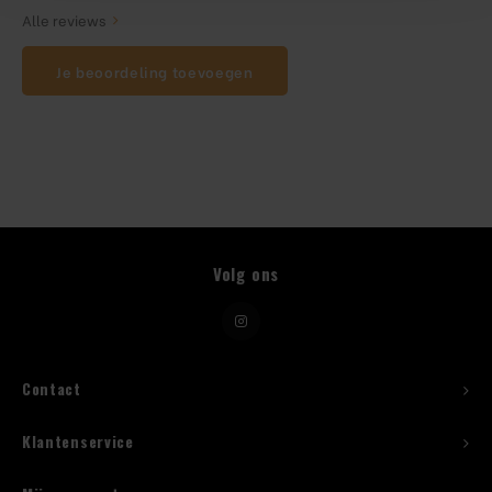
Alle reviews
Beugelfles
Je beoordeling toevoegen
Mes
Speed Rail
Bar Caddy
Toolrol
Volg ons
Flessenbeugels
Wijnkoeler met standaard
Contact
Squeeze Bottles
Klantenservice