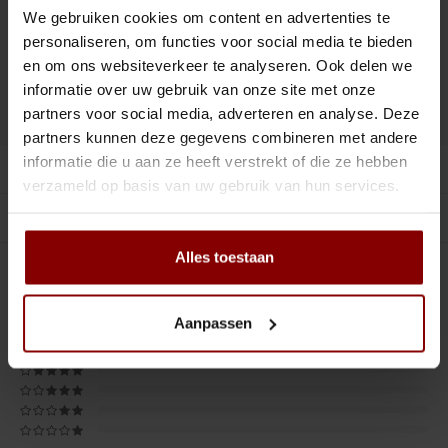
ronden.
Tiki
Peeler
We gebruiken cookies om content en advertenties te
personaliseren, om functies voor social media te bieden
Toevoegen aan winkelwagen
Snifter
Dash bottles
en om ons websiteverkeer te analyseren. Ook delen we
informatie over uw gebruik van onze site met onze
Boeken
DELEN :
Toevoegen aan vergelijking
partners voor social media, adverteren en analyse. Deze
partners kunnen deze gegevens combineren met andere
Champagne cooler
informatie die u aan ze heeft verstrekt of die ze hebben
Productomschrijving
verzameld op basis van uw gebruik van hun services.
Dienbladen
Gerelateerde producten
Rietjes
Alles toestaan
0
STERREN OP BASIS VAN
0
BEOORDELINGEN
Garnituurbak
0
Reviews
Aanpassen
Ijsschep
Mixing Glass
Snijplank