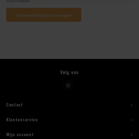
Alle reviews
Je beoordeling toevoegen
Beugelfles
Mes
Speed Rail
Bar Caddy
Volg ons
Toolrol
Flessenbeugels
Contact
Wijnkoeler met standaard
Klantenservice
Squeeze Bottles
Mijn account