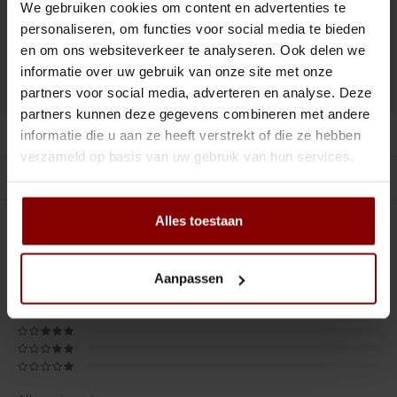
Tiki
Peeler
We gebruiken cookies om content en advertenties te
personaliseren, om functies voor social media te bieden
Toevoegen aan winkelwagen
Snifter
Dash bottles
en om ons websiteverkeer te analyseren. Ook delen we
informatie over uw gebruik van onze site met onze
DELEN :
Toevoegen aan vergelijking
Boeken
partners voor social media, adverteren en analyse. Deze
partners kunnen deze gegevens combineren met andere
Productomschrijving
Champagne cooler
informatie die u aan ze heeft verstrekt of die ze hebben
verzameld op basis van uw gebruik van hun services.
Gerelateerde producten
Dienbladen
Alles toestaan
Rietjes
0
STERREN OP BASIS VAN
0
BEOORDELINGEN
0
Reviews
Garnituurbak
Aanpassen
Ijsschep
Mixing Glass
Snijplank