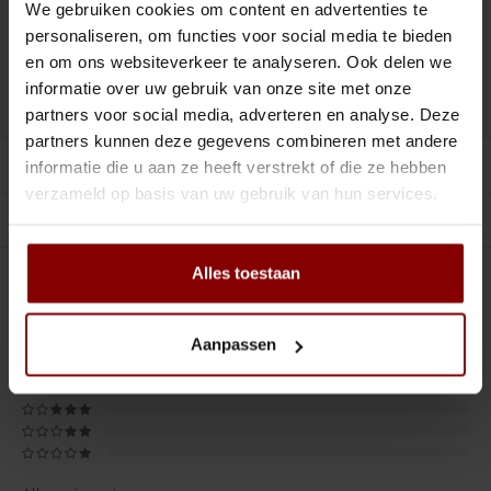
Tiki
Peeler
We gebruiken cookies om content en advertenties te
personaliseren, om functies voor social media te bieden
Toevoegen aan winkelwagen
Snifter
Dash bottles
en om ons websiteverkeer te analyseren. Ook delen we
informatie over uw gebruik van onze site met onze
DELEN :
Toevoegen aan vergelijking
Boeken
partners voor social media, adverteren en analyse. Deze
partners kunnen deze gegevens combineren met andere
Productomschrijving
Champagne cooler
informatie die u aan ze heeft verstrekt of die ze hebben
verzameld op basis van uw gebruik van hun services.
Gerelateerde producten
Dienbladen
Alles toestaan
Rietjes
5
STERREN OP BASIS VAN
1
BEOORDELINGEN
1
Beoordelen
Garnituurbak
Aanpassen
Ijsschep
Mixing Glass
Snijplank