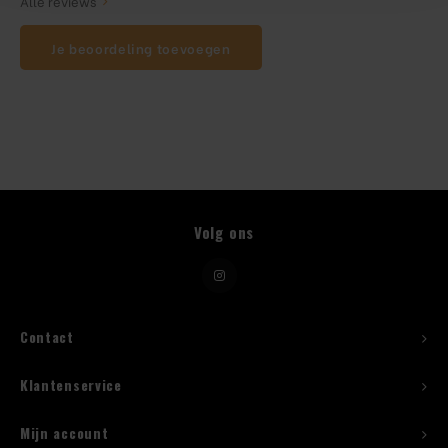
Alle reviews
Je beoordeling toevoegen
Beugelfles
Mes
Speed Rail
Bar Caddy
Volg ons
Toolrol
Flessenbeugels
Contact
Wijnkoeler met standaard
Klantenservice
Squeeze Bottles
Mijn account