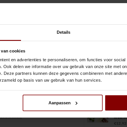
Gratis verzending binnen Nederland vanaf €300,-
Niet Goe
Details
Gerelateerde 
 van cookies
itroensap in de cocktail te doen.
Lemon 
ent en advertenties te personaliseren, om functies voor social
€19,90
. Ook delen we informatie over uw gebruik van onze site met on
 en pers makkelijk en snel jouw eigen
Bekijk 
e. Deze partners kunnen deze gegevens combineren met andere i
erzameld op basis van uw gebruik van hun services.
Hendi -
Aanpassen
Mexica
Citrusp
tot 3 weken!
Alumin
€12,92