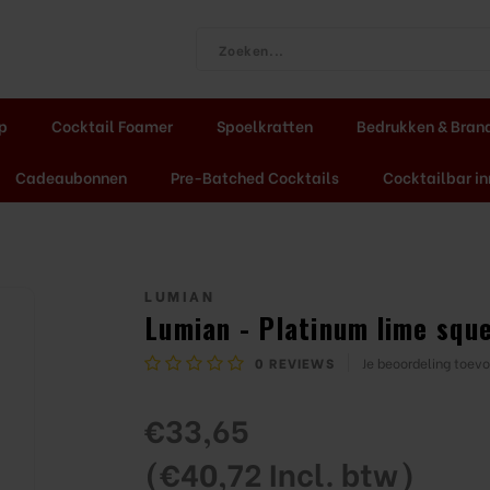
ap
Cocktail Foamer
Spoelkratten
Bedrukken & Bran
Cadeaubonnen
Pre-Batched Cocktails
Cocktailbar in
LUMIAN
Lumian - Platinum lime squ
0
REVIEWS
Je beoordeling toev
€33,65
(€40,72 Incl. btw)