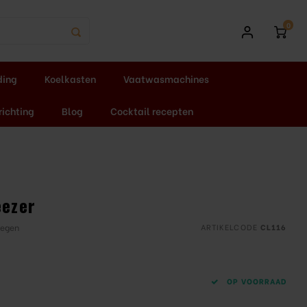
0
ding
Koelkasten
Vaatwasmachines
richting
Blog
Cocktail recepten
eezer
oegen
ARTIKELCODE
CL116
OP VOORRAAD