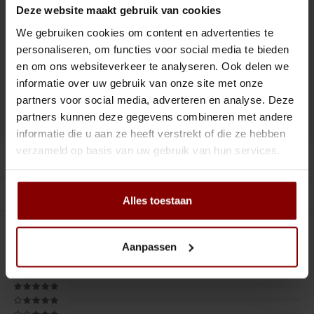
Tiki
Peeler
Deze website maakt gebruik van cookies
VOOR 16:00 UUR BESTELD, MORGEN IN HUIS.
We gebruiken cookies om content en advertenties te
Snifter
Dash bottles
personaliseren, om functies voor social media te bieden
en om ons websiteverkeer te analyseren. Ook delen we
Boeken
Toevoegen aan winkelwagen
informatie over uw gebruik van onze site met onze
partners voor social media, adverteren en analyse. Deze
Champagne cooler
partners kunnen deze gegevens combineren met andere
DELEN :
Toevoegen aan vergelijking
informatie die u aan ze heeft verstrekt of die ze hebben
Dienbladen
verzameld op basis van uw gebruik van hun services.
Productomschrijving
Rietjes
Gerelateerde producten
Alles toestaan
Garnituurbak
0
STERREN OP BASIS VAN
0
BEOORDELINGEN
Ijsschep
Aanpassen
0
Reviews
Mixing Glass
Snijplank