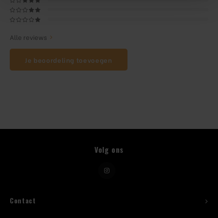
Beugelfles
Alle reviews
Mes
Je beoordeling toevoegen
Speed Rail
Bar Caddy
Toolrol
Flessenbeugels
Volg ons
Wijnkoeler met standaard
Squeeze Bottles
Contact