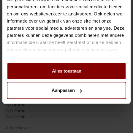
Tiki
Peeler
Toevoegen aan winkelwagen
personaliseren, om functies voor social media te bieden
en om ons websiteverkeer te analyseren. Ook delen we
Snifter
Dash bottles
informatie over uw gebruik van onze site met onze
DELEN :
Toevoegen aan vergelijking
partners voor social media, adverteren en analyse. Deze
Boeken
partners kunnen deze gegevens combineren met andere
Productomschrijving
informatie die u aan ze heeft verstrekt of die ze hebben
Champagne cooler
verzameld op basis van uw gebruik van hun services.
Gerelateerde producten
Dienbladen
Alles toestaan
0
STERREN OP BASIS VAN
0
BEOORDELINGEN
Rietjes
0
Reviews
Garnituurbak
Aanpassen
Ijsschep
Mixing Glass
Alle reviews
Snijplank