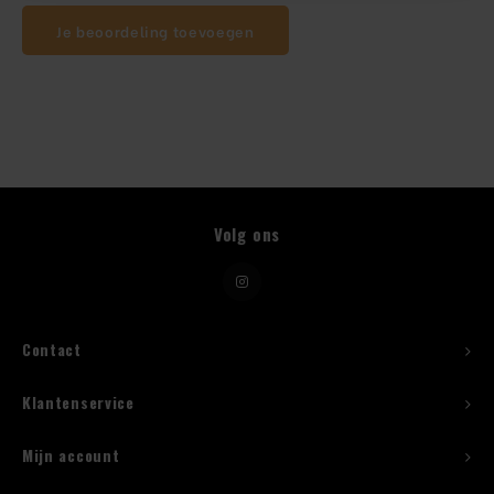
Je beoordeling toevoegen
Beugelfles
Mes
Speed Rail
Bar Caddy
Volg ons
Toolrol
Flessenbeugels
Contact
Wijnkoeler met standaard
Klantenservice
Squeeze Bottles
Mijn account