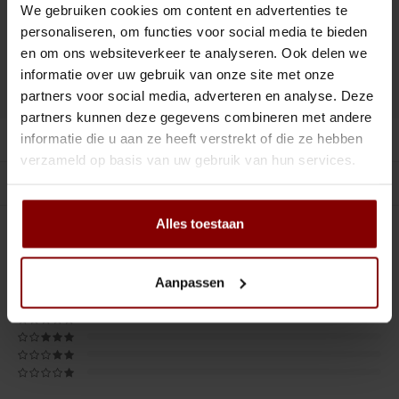
Tiki
Peeler
We gebruiken cookies om content en advertenties te
personaliseren, om functies voor social media te bieden
Toevoegen aan winkelwagen
Snifter
Dash bottles
en om ons websiteverkeer te analyseren. Ook delen we
informatie over uw gebruik van onze site met onze
DELEN :
Toevoegen aan vergelijking
Boeken
partners voor social media, adverteren en analyse. Deze
partners kunnen deze gegevens combineren met andere
Champagne cooler
informatie die u aan ze heeft verstrekt of die ze hebben
Productomschrijving
verzameld op basis van uw gebruik van hun services.
Dienbladen
Gerelateerde producten
Rietjes
Alles toestaan
0
STERREN OP BASIS VAN
0
BEOORDELINGEN
0
Reviews
Garnituurbak
Aanpassen
Ijsschep
Mixing Glass
Snijplank