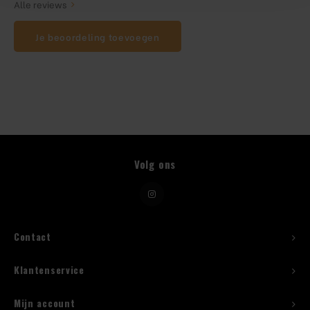
Alle reviews
Beugelfles
Je beoordeling toevoegen
Mes
Speed Rail
Bar Caddy
Volg ons
Toolrol
Flessenbeugels
Contact
Wijnkoeler met standaard
Klantenservice
Squeeze Bottles
Mijn account