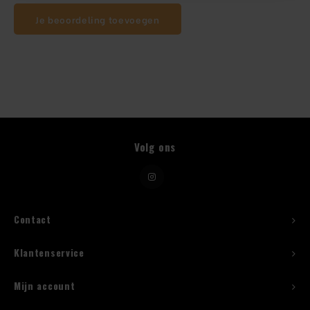
Je beoordeling toevoegen
Beugelfles
Mes
Speed Rail
Bar Caddy
Volg ons
Toolrol
Flessenbeugels
Contact
Wijnkoeler met standaard
Klantenservice
Squeeze Bottles
Mijn account