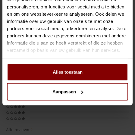
Tiki
Peeler
Toevoegen aan winkelwagen
personaliseren, om functies voor social media te bieden
en om ons websiteverkeer te analyseren. Ook delen we
Snifter
Dash bottles
informatie over uw gebruik van onze site met onze
DELEN :
Toevoegen aan vergelijking
partners voor social media, adverteren en analyse. Deze
Boeken
partners kunnen deze gegevens combineren met andere
Productomschrijving
informatie die u aan ze heeft verstrekt of die ze hebben
Champagne cooler
verzameld op basis van uw gebruik van hun services.
Gerelateerde producten
Dienbladen
Alles toestaan
0
STERREN OP BASIS VAN
0
BEOORDELINGEN
Rietjes
0
Reviews
Garnituurbak
Aanpassen
Ijsschep
Mixing Glass
Alle reviews
Snijplank