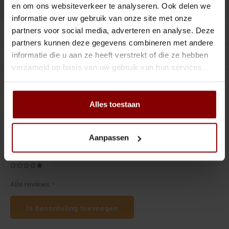
DELEN :
Tiki
Peeler
Toevoegen aan vergelijking
en om ons websiteverkeer te analyseren. Ook delen we
informatie over uw gebruik van onze site met onze
Snifter
Dash bottles
partners voor social media, adverteren en analyse. Deze
Productomschrijving
partners kunnen deze gegevens combineren met andere
Boeken
informatie die u aan ze heeft verstrekt of die ze hebben
Gerelateerde producten
verzameld op basis van uw gebruik van hun services.
Champagne cooler
0
STERREN OP BASIS VAN
0
BEOORDELINGEN
0
Reviews
Dienbladen
Alles toestaan
Rietjes
Aanpassen
Garnituurbak
Ijsschep
Alle reviews
Mixing Glass
Je beoordeling toevoegen
Snijplank