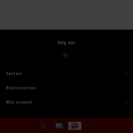
Beugelfles
Mes
Volg ons
Speed Rail
Bar Caddy
Toolrol
Contact
Flessenbeugels
Klantenservice
Wijnkoeler met standaard
Mijn account
Squeeze Bottles