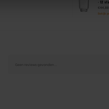
- 12 st
€44,88
Bekijk 
Geen reviews gevonden...