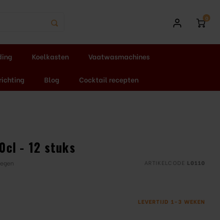
0
ding
Koelkasten
Vaatwasmachines
richting
Blog
Cocktail recepten
0cl - 12 stuks
oegen
ARTIKELCODE
L0110
LEVERTIJD 1-3 WEKEN