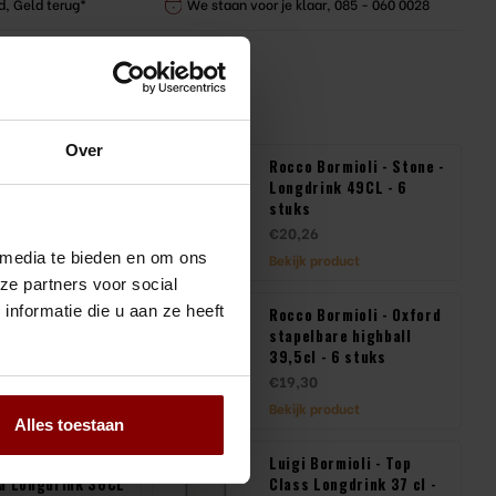
d, Geld terug*
We staan voor je klaar, 085 - 060 0028
producten
Over
 Summit Everest
Rocco Bormioli - Stone -
 41,4 cl Longdrink
Longdrink 49CL - 6
uks
stuks
€20,26
 media te bieden en om ons
product
Bekijk product
ze partners voor social
nformatie die u aan ze heeft
bormioli - Oxford
Rocco Bormioli - Oxford
bare shot glazen
stapelbare highball
 6 stuks
39,5cl - 6 stuks
€19,30
product
Bekijk product
Alles toestaan
N.Y.C. Modern
Luigi Bormioli - Top
a Longdrink 36CL
Class Longdrink 37 cl -