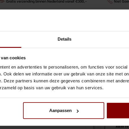
Gratis verzending binnen Nederland vanaf €300,-
Niet Goe
Gerelateerde 
Details
f©.
Onis -
Cooler
- 12 St
 van cookies
€29,08
ent en advertenties te personaliseren, om functies voor social
Bekijk 
. Ook delen we informatie over uw gebruik van onze site met on
e. Deze partners kunnen deze gegevens combineren met andere i
Rocco 
stapel
erzameld op basis van uw gebruik van hun services.
38ml -
€11,35
Bekijk 
Aanpassen
Onis - 
Americ