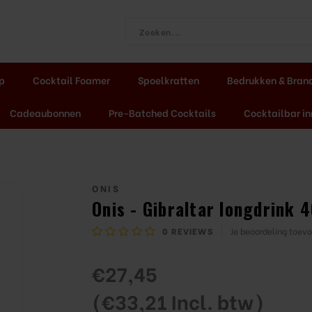
ap
Cocktail Foamer
Spoelkratten
Bedrukken & Bran
Cadeaubonnen
Pre-Batched Cocktails
Cocktailbar in
ONIS
Onis - Gibraltar longdrink 4
0
REVIEWS
Je beoordeling toev
€27,45
(€33,21 Incl. btw)