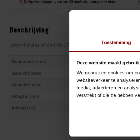
Op werkdagen voor 16:00 besteld, morgen in huis
Beschrijving
Toestemming
Longdrinkglas uit de Onis Gibraltar serie gemaakt van Duratuf
Doorsnede (cm)
9
Deze website maakt gebruik
Gewicht bruto
5.808 kg
We gebruiken cookies om cont
websiteverkeer te analyseren
Gewicht netto
5.28 kg
media, adverteren en analys
verstrekt of die ze hebben v
Hoogte (cm)
13
Inhoud (cl)
41