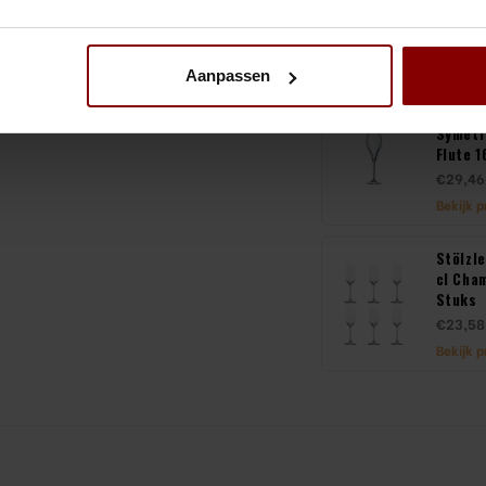
Stuks
€16,02
Bekijk 
Aanpassen
Chef &
Symetr
Flute 1
€29,46
Bekijk 
Stölzle
cl Cha
Stuks
€23,58
Bekijk 