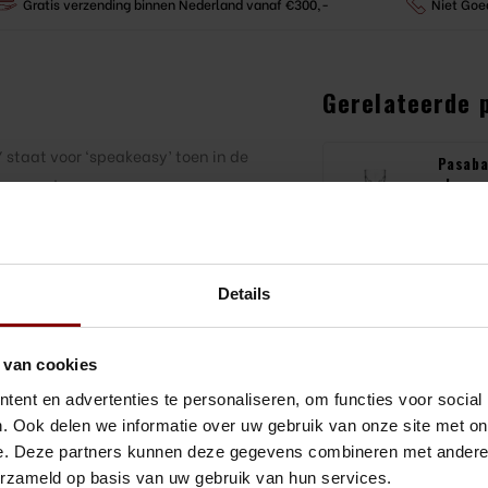
Gratis verzending binnen Nederland vanaf €300,-
Niet Goe
Gerelateerde 
 staat voor ‘speakeasy’ toen in de
Pasaba
champa
serveerd.
12 stu
€37,81
Bekijk 
Details
Luigi B
Champa
4 stuk
 van cookies
€23,36
ent en advertenties te personaliseren, om functies voor social
Bekijk 
. Ook delen we informatie over uw gebruik van onze site met on
e. Deze partners kunnen deze gegevens combineren met andere i
Pasaba
cl Cha
erzameld op basis van uw gebruik van hun services.