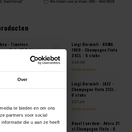
d, Geld terug*
We staan voor je klaar, 085 - 060 0028
producten
hce - Timeless
Luigi Bormioli - ROMA
gne flute 17,5cl -
1960 - Champagne Flute
ks
24CL - 6 stuks
€34,50
product
Bekijk product
Over
ormioli - BACH -
Luigi Bormioli - JAZZ -
gne Flute 21CL -
Champagne Flute 21CL -
s
6 stuks
€27,64
 media te bieden en om ons
product
Bekijk product
ze partners voor social
nformatie die u aan ze heeft
hce - Allegra 19,5
Royal Leerdam - Adora 21
mpagne Flute - 6
cl Champagne Flute - 6