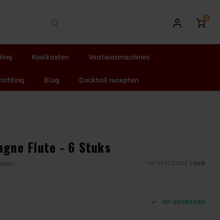
0
ding
Koelkasten
Vaatwasmachines
richting
Blog
Cocktail recepten
agne Flute - 6 Stuks
oegen
ARTIKELCODE
L060
OP VOORRAAD