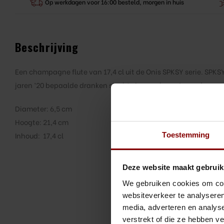
Op werkdagen voor 16:00 besteld, morgen in huis
Beschrijving
Een champagne flute van 17,4 cl uit de Onis SPKSY serie. SPKSY
jaren ’20 bepaalde dranken slechts in speakeasy’s werden ge
Diameter: 6,5 cm
Hoogte: 21,4 cm
Toestemming
Inhoud: 17,4 cl
Deze website maakt gebruik
We gebruiken cookies om cont
websiteverkeer te analyseren
media, adverteren en analys
verstrekt of die ze hebben v