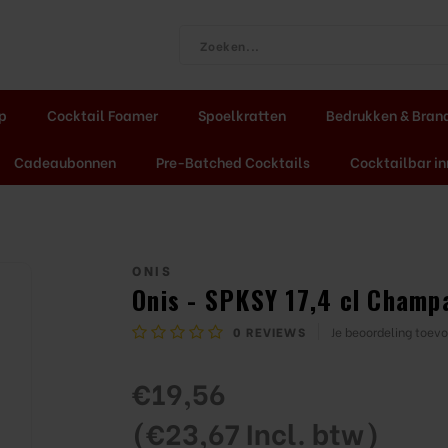
ap
Cocktail Foamer
Spoelkratten
Bedrukken & Bran
Cadeaubonnen
Pre-Batched Cocktails
Cocktailbar in
ONIS
Onis - SPKSY 17,4 cl Champ
0
REVIEWS
Je beoordeling toev
€19,56
(€23,67 Incl. btw)