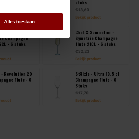
stuks
€18,60
product
Bekijk product
Alles toestaan
 Sommelier -
Chef & Sommelier -
ie Champagne
Symetrie Champagne
6CL - 6 stuks
flute 21CL - 6 stuks
€32,23
product
Bekijk product
 - Revolution 20
Stölzle - Ultra 18,5 cl
mpagne Flute - 6
Champagne Flute - 6
Stuks
€17,70
product
Bekijk product