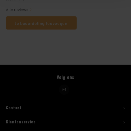
Alle reviews
Beugelfles
Je beoordeling toevoegen
Mes
Speed Rail
Bar Caddy
Toolrol
Volg ons
Flessenbeugels
Wijnkoeler met standaard
Contact
Squeeze Bottles
Klantenservice