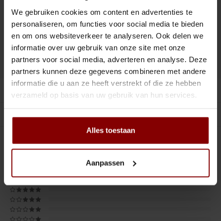
Tiki
Peeler
ronden.
We gebruiken cookies om content en advertenties te
personaliseren, om functies voor social media te bieden
Snifter
Dash bottles
Toevoegen aan winkelwagen
en om ons websiteverkeer te analyseren. Ook delen we
informatie over uw gebruik van onze site met onze
Boeken
partners voor social media, adverteren en analyse. Deze
DELEN :
Toevoegen aan vergelijking
partners kunnen deze gegevens combineren met andere
Champagne cooler
informatie die u aan ze heeft verstrekt of die ze hebben
Productomschrijving
verzameld op basis van uw gebruik van hun services.
Dienbladen
Gerelateerde producten
Rietjes
Alles toestaan
0
STERREN OP BASIS VAN
0
BEOORDELINGEN
Garnituurbak
0
Reviews
Aanpassen
Ijsschep
Mixing Glass
Snijplank