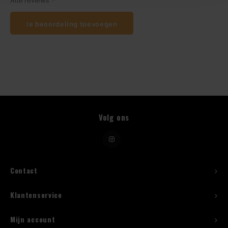
Je beoordeling toevoegen
Beugelfles
Mes
Speed Rail
Bar Caddy
Volg ons
Toolrol
Flessenbeugels
Contact
Wijnkoeler met standaard
Klantenservice
Squeeze Bottles
Mijn account