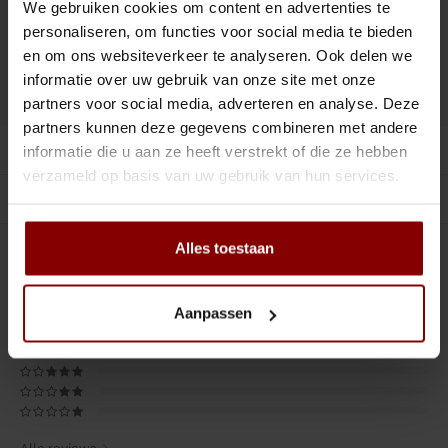
Tiki
Peeler
We gebruiken cookies om content en advertenties te
personaliseren, om functies voor social media te bieden
Toevoegen aan winkelwagen
Snifter
Dash bottles
en om ons websiteverkeer te analyseren. Ook delen we
informatie over uw gebruik van onze site met onze
DELEN :
Toevoegen aan vergelijking
Boeken
partners voor social media, adverteren en analyse. Deze
partners kunnen deze gegevens combineren met andere
Productomschrijving
informatie die u aan ze heeft verstrekt of die ze hebben
Champagne cooler
verzameld op basis van uw gebruik van hun services.
Gerelateerde producten
Dienbladen
Alles toestaan
Rietjes
0
STERREN OP BASIS VAN
0
BEOORDELINGEN
0
Reviews
Garnituurbak
Aanpassen
Ijsschep
Mixing Glass
Snijplank
Alle reviews