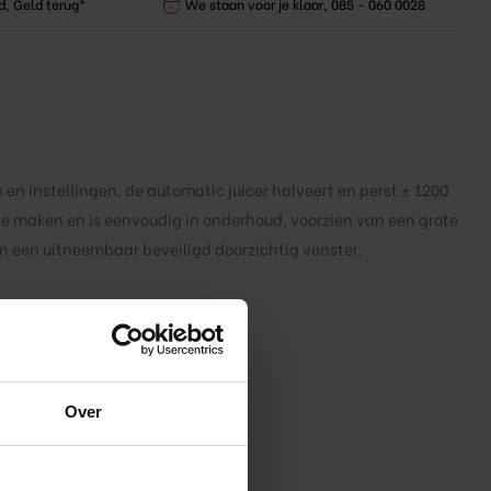
d, Geld terug*
We staan voor je klaar, 085 - 060 0028
 en instellingen, de automatic juicer halveert en perst ± 1200
e maken en is eenvoudig in onderhoud, voorzien van een grote
en een uitneembaar beveiligd doorzichtig venster.
Over