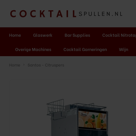
Home
Glaswerk
Bar Supplies
Cocktail Nitrot
Overige Machines
Cocktail Garneringen
Wijn
Home
Santos - Citruspers