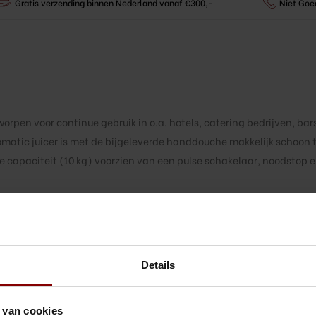
Gratis verzending binnen Nederland vanaf €300,-
Niet Goe
rpen voor continue gebruik in o.a. hotels, catering bedrijven, bars
matic juicer is met de bijgeleverde handdouche makkelijk schoon t
e capaciteit (10 kg) voorzien van een pulse schakelaar, noodstop 
Details
 van cookies