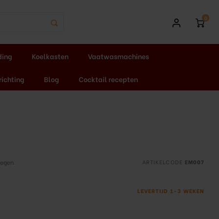
0
ding
Koelkasten
Vaatwasmachines
richting
Blog
Cocktail recepten
oegen
ARTIKELCODE
EM007
LEVERTIJD 1-3 WEKEN