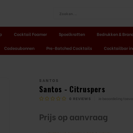
ap
Cocktail Foamer
Spoelkratten
Bedrukken & Bran
Cadeaubonnen
Pre-Batched Cocktails
Cocktailbar in
SANTOS
Santos - Citruspers
0
REVIEWS
Je beoordeling toev
Prijs op aanvraag