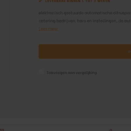
LEVERBAAR BINNEN 1 TOT 3 WEKEN
elektronisch gestuurde automatische citruspers
catering bedrijven, bars en instellingen, de au
Lees meer
P
Toevoegen aan vergelijking