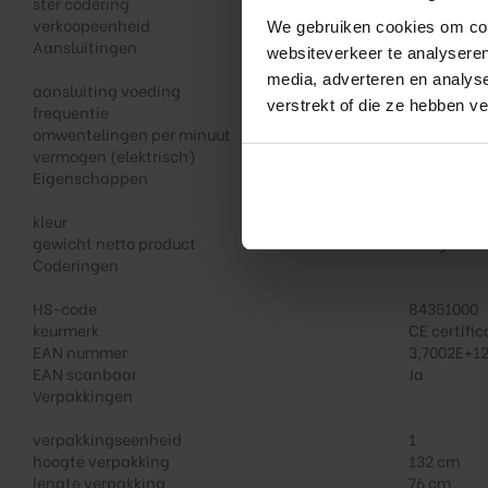
ster codering
*
verkoopeenheid
1
We gebruiken cookies om cont
Aansluitingen
websiteverkeer te analyseren
media, adverteren en analys
aansluiting voeding
1x (220-2
verstrekt of die ze hebben v
frequentie
50/60 Hz
omwentelingen per minuut
1500
vermogen (elektrisch)
600 W
Eigenschappen
kleur
decor
gewicht netto product
63 kg
Coderingen
HS-code
84351000
keurmerk
CE certifi
EAN nummer
3,7002E+1
EAN scanbaar
Ja
Verpakkingen
verpakkingseenheid
1
hoogte verpakking
132 cm
lengte verpakking
76 cm