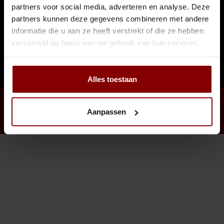
Sling Cocktail/Bier glas
Jigger
partners voor social media, adverteren en analyse. Deze
Contact
partners kunnen deze gegevens combineren met andere
Lowball & Whisky
Strainer
informatie die u aan ze heeft verstrekt of die ze hebben
Klantenservice
verzameld op basis van uw gebruik van hun services.
Bier
Barspoon
Mijn account
Alles toestaan
Waterglazen
Squeezer
Highball & Longdrink
Muddler
Aanpassen
© Copyright 2026 Cocktailspullen.nl - Powered by
Lightspeed
- Theme by
Shopmonkey
Pitchers & Kannen
Pourspout / Schenktuit
Koffie & Thee
Tweezer
Wijn
Bitter lepel
Shotglazen
Speed opener