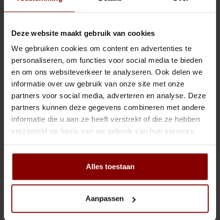
Tiki
Peeler
Diameter: 8,5 cm
Inhoud: 41 cl
Snifter
Dash bottles
Deze website maakt gebruik van cookies
Dit glas is vaatwasbestendig.
Lees meer
We gebruiken cookies om content en advertenties te
Boeken
personaliseren, om functies voor social media te bieden
en om ons websiteverkeer te analyseren. Ook delen we
VOOR 16:00 UUR BESTELD, MORGEN IN HUIS.
Champagne cooler
informatie over uw gebruik van onze site met onze
partners voor social media, adverteren en analyse. Deze
Dienbladen
Toevoegen aan winkelwagen
partners kunnen deze gegevens combineren met andere
informatie die u aan ze heeft verstrekt of die ze hebben
Rietjes
verzameld op basis van uw gebruik van hun services.
DELEN :
Toevoegen aan vergelijking
Garnituurbak
Productomschrijving
Alles toestaan
Ijsschep
Gerelateerde producten
Mixing Glass
Aanpassen
0
STERREN OP BASIS VAN
0
BEOORDELINGEN
Snijplank