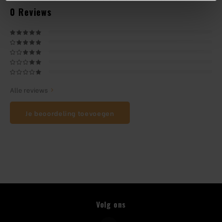
0
Reviews
Beugelfles
Mes
Speed Rail
Alle reviews
Bar Caddy
Je beoordeling toevoegen
Toolrol
Flessenbeugels
Wijnkoeler met standaard
Squeeze Bottles
Volg ons