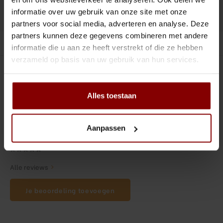
Tiki
Peeler
informatie over uw gebruik van onze site met onze
DELEN :
Toevoegen aan vergelijking
partners voor social media, adverteren en analyse. Deze
Snifter
Dash bottles
partners kunnen deze gegevens combineren met andere
Productomschrijving
informatie die u aan ze heeft verstrekt of die ze hebben
Boeken
verzameld op basis van uw gebruik van hun services.
0
STERREN OP BASIS VAN
0
BEOORDELINGEN
Champagne cooler
0
Reviews
Alles toestaan
Dienbladen
Rietjes
Aanpassen
Garnituurbak
Alle reviews
Ijsschep
Je beoordeling toevoegen
Mixing Glass
Snijplank