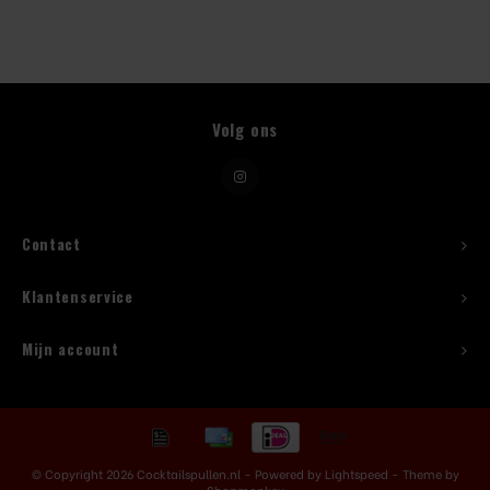
Beugelfles
Mes
Volg ons
Speed Rail
Bar Caddy
Contact
Toolrol
Klantenservice
Flessenbeugels
Mijn account
Wijnkoeler met standaard
Squeeze Bottles
© Copyright 2026 Cocktailspullen.nl - Powered by
Lightspeed
- Theme by