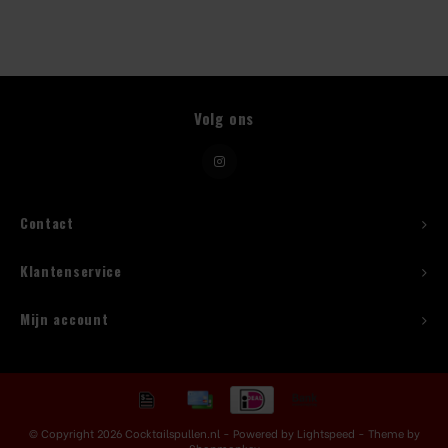
Beugelfles
Mes
Volg ons
Speed Rail
Bar Caddy
Contact
Toolrol
Klantenservice
Flessenbeugels
Mijn account
Wijnkoeler met standaard
Squeeze Bottles
© Copyright 2026 Cocktailspullen.nl - Powered by
Lightspeed
- Theme by