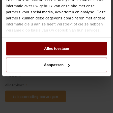
Tiki
Peeler
informatie over uw gebruik van onze site met onze
DELEN :
Toevoegen aan vergelijking
partners voor social media, adverteren en analyse. Deze
Snifter
Dash bottles
partners kunnen deze gegevens combineren met andere
Productomschrijving
informatie die u aan ze heeft verstrekt of die ze hebben
Boeken
verzameld op basis van uw gebruik van hun services.
0
STERREN OP BASIS VAN
0
BEOORDELINGEN
Champagne cooler
0
Reviews
Alles toestaan
Dienbladen
Rietjes
Aanpassen
Garnituurbak
Alle reviews
Ijsschep
Je beoordeling toevoegen
Mixing Glass
Snijplank