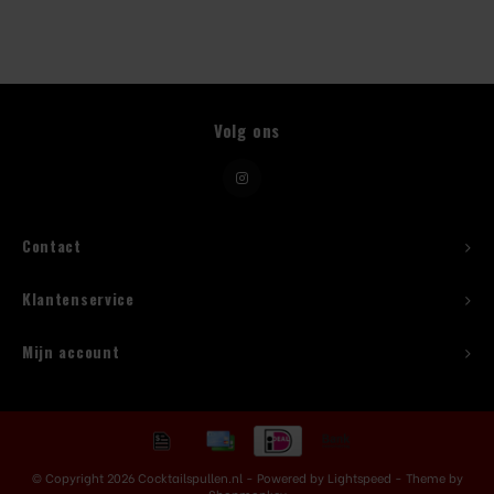
Beugelfles
Mes
Volg ons
Speed Rail
Bar Caddy
Contact
Toolrol
Klantenservice
Flessenbeugels
Mijn account
Wijnkoeler met standaard
Squeeze Bottles
© Copyright 2026 Cocktailspullen.nl - Powered by
Lightspeed
- Theme by