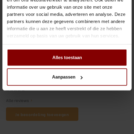
Tiki
Peeler
informatie over uw gebruik van onze site met onze
DELEN :
Toevoegen aan vergelijking
partners voor social media, adverteren en analyse. Deze
Snifter
Dash bottles
partners kunnen deze gegevens combineren met andere
Productomschrijving
informatie die u aan ze heeft verstrekt of die ze hebben
Boeken
verzameld op basis van uw gebruik van hun services.
0
STERREN OP BASIS VAN
0
BEOORDELINGEN
Champagne cooler
0
Reviews
Alles toestaan
Dienbladen
Rietjes
Aanpassen
Garnituurbak
Alle reviews
Ijsschep
Je beoordeling toevoegen
Mixing Glass
Snijplank