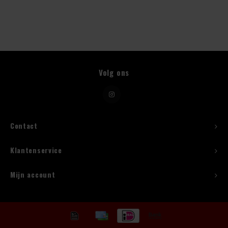
Beugelfles
Mes
Volg ons
Speed Rail
Bar Caddy
Toolrol
Contact
Flessenbeugels
Klantenservice
Wijnkoeler met standaard
Mijn account
Squeeze Bottles