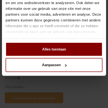
DELEN :
Tiki
Peeler
Toevoegen aan vergelijking
en om ons websiteverkeer te analyseren. Ook delen we
informatie over uw gebruik van onze site met onze
Snifter
Dash bottles
partners voor social media, adverteren en analyse. Deze
Productomschrijving
partners kunnen deze gegevens combineren met andere
Boeken
informatie die u aan ze heeft verstrekt of die ze hebben
Gerelateerde producten
verzameld op basis van uw gebruik van hun services.
Champagne cooler
0
STERREN OP BASIS VAN
0
BEOORDELINGEN
0
Reviews
Dienbladen
Alles toestaan
Rietjes
Aanpassen
Garnituurbak
Ijsschep
Alle reviews
Mixing Glass
Je beoordeling toevoegen
Snijplank