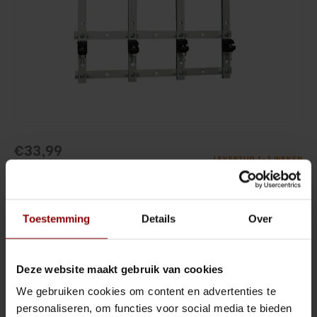
Sling Cocktail/Bier glas
Jigger
Lowball & Whisky
Strainer
Bier
Barspoon
Waterglazen
Squeezer
€33,99
Highball & Longdrink
Muddler
LEVERTIJD 1-3 WEKEN
(€41,13 Incl. btw)
Pitchers & Kannen
Pourspout / Schenktuit
LEVERTIJD 1-3 WEKEN
Koffie & Thee
Tweezer
Toestemming
Details
Over
Aluminium flessenhouder, gegarandeerd veilige bevestiging.
Lees meer
Wijn
Bitter lepel
Deze website maakt gebruik van cookies
Toevoegen aan winkelwagen
Shotglazen
Speed opener
We gebruiken cookies om content en advertenties te
personaliseren, om functies voor social media te bieden