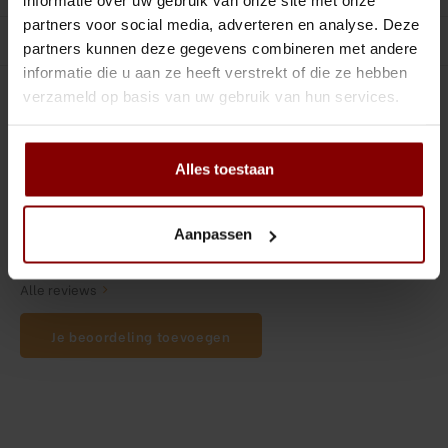
informatie over uw gebruik van onze site met onze
Tiki
Peeler
partners voor social media, adverteren en analyse. Deze
Gerelateerde producten
partners kunnen deze gegevens combineren met andere
Snifter
Dash bottles
informatie die u aan ze heeft verstrekt of die ze hebben
verzameld op basis van uw gebruik van hun services.
Boeken
0
STERREN OP BASIS VAN
0
BEOORDELINGEN
0
Reviews
Champagne cooler
Alles toestaan
Dienbladen
Aanpassen
Rietjes
Alle reviews
Garnituurbak
Je beoordeling toevoegen
Ijsschep
Mixing Glass
Snijplank