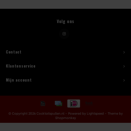
Beugelfles
Volg ons
Mes
Speed Rail
Contact
Bar Caddy
Klantenservice
Toolrol
Mijn account
Flessenbeugels
Wijnkoeler met standaard
© Copyright 2026 Cocktailspullen.nl - Powered by
Lightspeed
- Theme by
Squeeze Bottles
Shopmonkey