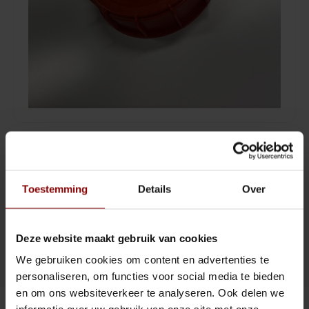
Sling Cocktail/Bier glas
Jigger
Lowball & Whisky
Strainer
Bier
Barspoon
Waterglazen
Squeezer
€24,30
Highball & Longdrink
Muddler
LEVERTIJD 1-3 WEKEN
(€29,40 Incl. btw)
Pitchers & Kannen
Pourspout / Schenktuit
Toestemming
Details
Over
LEVERTIJD 1-3 WEKEN
Koffie & Thee
Tweezer
Toevoegen aan winkelwagen
Deze website maakt gebruik van cookies
Wijn
Bitter lepel
We gebruiken cookies om content en advertenties te
DELEN :
Toevoegen aan vergelijking
personaliseren, om functies voor social media te bieden
Shotglazen
Speed opener
en om ons websiteverkeer te analyseren. Ook delen we
Productomschrijving