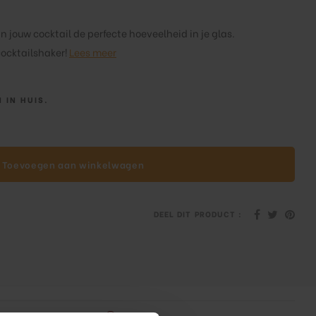
an jouw cocktail de perfecte hoeveelheid in je glas.
ocktailshaker!
Lees meer
 IN HUIS.
Toevoegen aan winkelwagen
DEEL DIT PRODUCT :