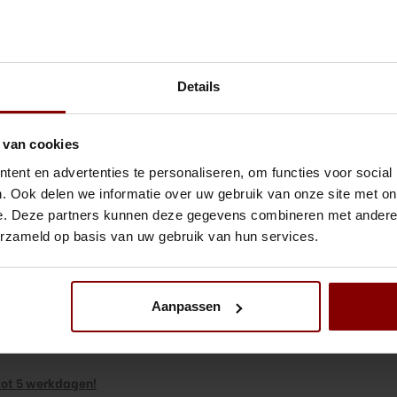
Gratis verzending binnen Nederland vanaf €300,-
Niet Goe
Gerelateerde 
Details
Japans
 van cookies
- Goud
€16,15
ent en advertenties te personaliseren, om functies voor social
Bekijk 
. Ook delen we informatie over uw gebruik van onze site met on
 de perfecte hoeveelheid in je glas.
e. Deze partners kunnen deze gegevens combineren met andere i
Japans
erzameld op basis van uw gebruik van hun services.
ML - G
€18,65
Bekijk 
Aanpassen
 tot 5 werkdagen!