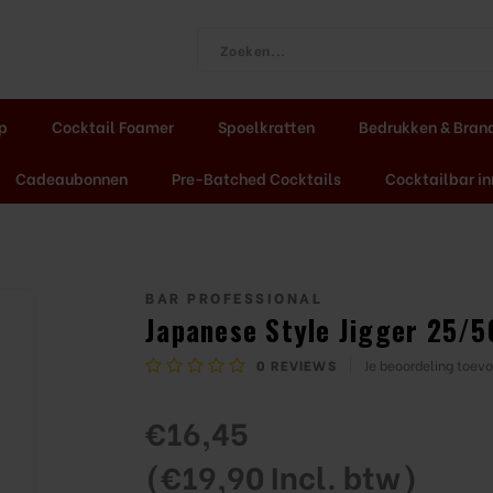
ap
Cocktail Foamer
Spoelkratten
Bedrukken & Bran
Cadeaubonnen
Pre-Batched Cocktails
Cocktailbar in
BAR PROFESSIONAL
Japanese Style Jigger 25/5
0
REVIEWS
Je beoordeling toev
€16,45
(€19,90 Incl. btw)