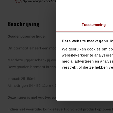
Op werkdagen voor 16:00 besteld, morgen in huis
Beschrijving
Toestemming
Gouden Japanse Jigger
Deze website maakt gebruik
Dit barmaatje heeft een mooi strak design.
We gebruiken cookies om cont
websiteverkeer te analyseren
Met deze jigger schenk jij voor elk ingrediënt van jouw cocktail
media, adverteren en analys
Deze gouden barmaat is een must voor iedere cocktailshaker!
verstrekt of die ze hebben v
Inhoud: 25-50ml.
Afmetingen (H x B): 11cm x 5cm.
Deze jigger is niet vaatwasserbestendig!
Indien niet voorradig kan de levertijd van dit product oplopen