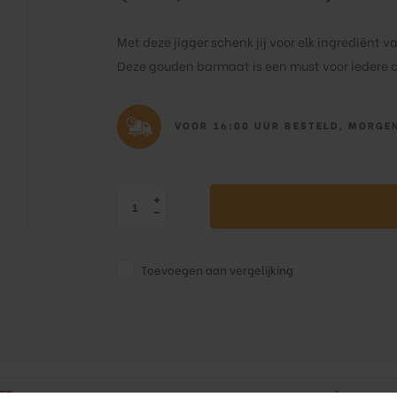
Met deze jigger schenk jij voor elk ingrediënt v
Deze gouden barmaat is een must voor iedere c
VOOR 16:00 UUR BESTELD, MORGEN
Toevoegen aan vergelijking