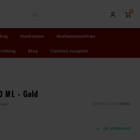
0
ding
Koelkasten
Vaatwasmachines
richting
Blog
Cocktail recepten
0 ML - Gold
oegen
ARTIKELCODE
B003
OP VOORRAAD