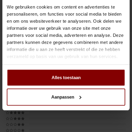
Tiki
Peeler
Toevoegen aan winkelwagen
We gebruiken cookies om content en advertenties te
personaliseren, om functies voor social media te bieden
Snifter
Dash bottles
en om ons websiteverkeer te analyseren. Ook delen we
DELEN :
Toevoegen aan vergelijking
informatie over uw gebruik van onze site met onze
Boeken
partners voor social media, adverteren en analyse. Deze
Productomschrijving
partners kunnen deze gegevens combineren met andere
Champagne cooler
informatie die u aan ze heeft verstrekt of die ze hebben
Specificaties
verzameld op basis van uw gebruik van hun services.
Dienbladen
Gerelateerde producten
Rietjes
Alles toestaan
0
STERREN OP BASIS VAN
0
BEOORDELINGEN
Garnituurbak
0
Reviews
Aanpassen
Ijsschep
Mixing Glass
Snijplank