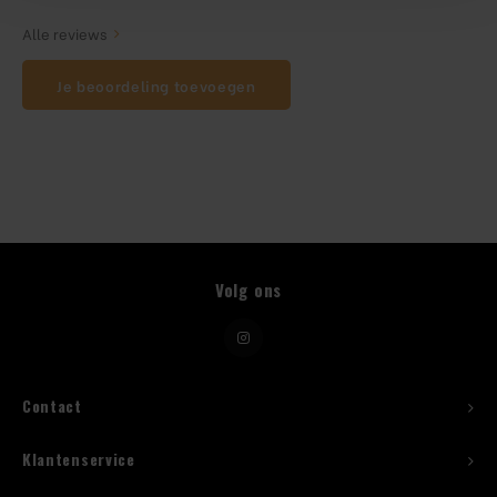
Alle reviews
Beugelfles
Je beoordeling toevoegen
Mes
Speed Rail
Bar Caddy
Toolrol
Volg ons
Flessenbeugels
Wijnkoeler met standaard
Contact
Squeeze Bottles
Klantenservice