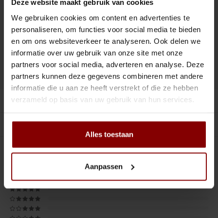
Deze website maakt gebruik van cookies
Tiki
Peeler
VOOR 16:00 UUR BESTELD, MORGEN IN HUIS.
We gebruiken cookies om content en advertenties te
Snifter
Dash bottles
personaliseren, om functies voor social media te bieden
en om ons websiteverkeer te analyseren. Ook delen we
Toevoegen aan winkelwagen
Boeken
informatie over uw gebruik van onze site met onze
partners voor social media, adverteren en analyse. Deze
DELEN :
Toevoegen aan vergelijking
Champagne cooler
partners kunnen deze gegevens combineren met andere
informatie die u aan ze heeft verstrekt of die ze hebben
Dienbladen
verzameld op basis van uw gebruik van hun services.
Productomschrijving
Rietjes
Gerelateerde producten
Alles toestaan
Garnituurbak
0
STERREN OP BASIS VAN
0
BEOORDELINGEN
0
Reviews
Aanpassen
Ijsschep
Mixing Glass
Snijplank