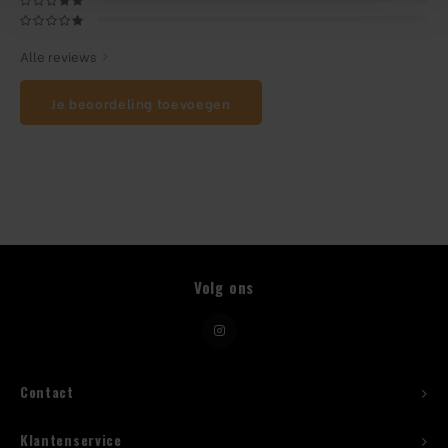
Beugelfles
Alle reviews
Mes
Je beoordeling toevoegen
Speed Rail
Bar Caddy
Toolrol
Volg ons
Flessenbeugels
Wijnkoeler met standaard
Squeeze Bottles
Contact
Klantenservice