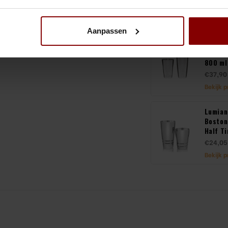
Aanpassen
Bar Pr
Boston
800 ml
€37,90
Bekijk 
Lumian 
Boston
Half Ti
€24,05
Bekijk 