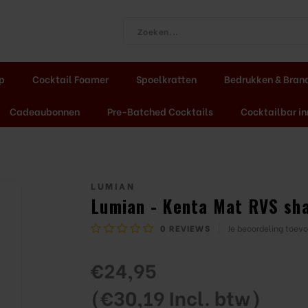
ap
Cocktail Foamer
Spoelkratten
Bedrukken & Bran
Cadeaubonnen
Pre-Batched Cocktails
Cocktailbar in
LUMIAN
Lumian - Kenta Mat RVS sh
0
REVIEWS
Je beoordeling toev
€24,95
(€30,19 Incl. btw)