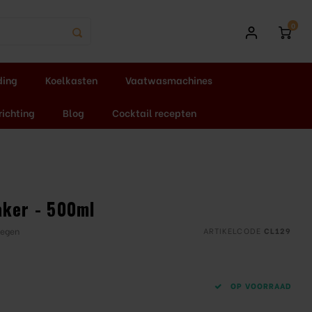
0
ding
Koelkasten
Vaatwasmachines
richting
Blog
Cocktail recepten
aker - 500ml
oegen
ARTIKELCODE
CL129
OP VOORRAAD