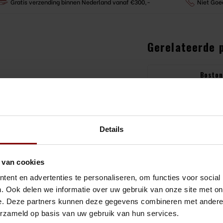
Gratis verzending binnen Nederland vanaf €300,-
Niet Goe
Gerelateerde 
Boston
Kenko 
n van de meest veeleisende
€31,50
Bekijk 
Details
 van de meest populaire producten.
Cockta
deluxe
€18,50
10/10 (gelijk aan 1 millimeter) wat
 van cookies
Bekijk 
ent en advertenties te personaliseren, om functies voor social
Cockta
. Ook delen we informatie over uw gebruik van onze site met on
fficiëntie en elegantie, waardoor
500 - 
e. Deze partners kunnen deze gegevens combineren met andere i
e hoogste kwaliteit.
€29,85
erzameld op basis van uw gebruik van hun services.
Bekijk 