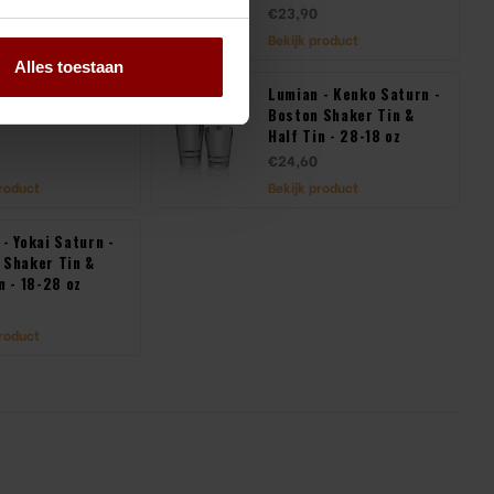
€23,90
Bekijk product
Alles toestaan
ofessional -
Lumian - Kenko Saturn -
 Shaker - RVS -
Boston Shaker Tin &
Half Tin - 28-18 oz
€24,60
product
Bekijk product
- Yokai Saturn -
 Shaker Tin &
n - 18-28 oz
product