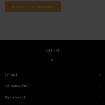
Je beoordeling toevoegen
Beugelfles
Mes
Speed Rail
Bar Caddy
Volg ons
Toolrol
Flessenbeugels
Contact
Wijnkoeler met standaard
Klantenservice
Squeeze Bottles
Mijn account