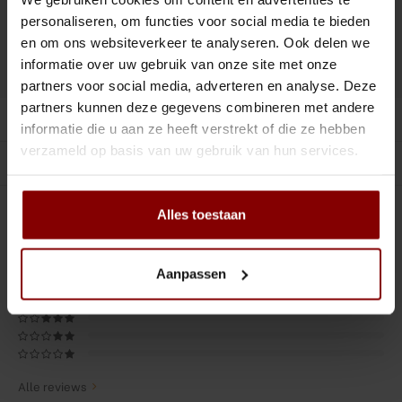
Tiki
Peeler
Toevoegen aan winkelwagen
personaliseren, om functies voor social media te bieden
en om ons websiteverkeer te analyseren. Ook delen we
Snifter
Dash bottles
informatie over uw gebruik van onze site met onze
DELEN :
Toevoegen aan vergelijking
partners voor social media, adverteren en analyse. Deze
Boeken
partners kunnen deze gegevens combineren met andere
Productomschrijving
informatie die u aan ze heeft verstrekt of die ze hebben
Champagne cooler
verzameld op basis van uw gebruik van hun services.
Gerelateerde producten
Dienbladen
Alles toestaan
0
STERREN OP BASIS VAN
0
BEOORDELINGEN
Rietjes
0
Reviews
Garnituurbak
Aanpassen
Ijsschep
Mixing Glass
Alle reviews
Snijplank