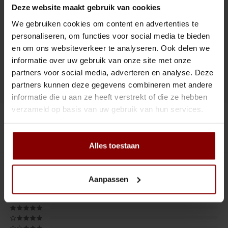
Tiki
Peeler
Deze website maakt gebruik van cookies
VOOR 16:00 UUR BESTELD, MORGEN IN HUIS.
We gebruiken cookies om content en advertenties te
Snifter
Dash bottles
personaliseren, om functies voor social media te bieden
en om ons websiteverkeer te analyseren. Ook delen we
Boeken
Toevoegen aan winkelwagen
informatie over uw gebruik van onze site met onze
partners voor social media, adverteren en analyse. Deze
Champagne cooler
partners kunnen deze gegevens combineren met andere
DELEN :
Toevoegen aan vergelijking
informatie die u aan ze heeft verstrekt of die ze hebben
Dienbladen
verzameld op basis van uw gebruik van hun services.
Productomschrijving
Rietjes
Gerelateerde producten
Alles toestaan
Garnituurbak
0
STERREN OP BASIS VAN
0
BEOORDELINGEN
Ijsschep
Aanpassen
0
Reviews
Mixing Glass
Snijplank