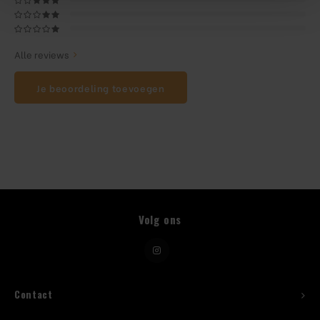
Beugelfles
Alle reviews
Mes
Je beoordeling toevoegen
Speed Rail
Bar Caddy
Toolrol
Flessenbeugels
Volg ons
Wijnkoeler met standaard
Squeeze Bottles
Contact