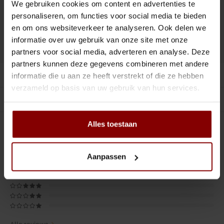
Tiki
Peeler
We gebruiken cookies om content en advertenties te
personaliseren, om functies voor social media te bieden
Toevoegen aan winkelwagen
Snifter
Dash bottles
en om ons websiteverkeer te analyseren. Ook delen we
informatie over uw gebruik van onze site met onze
DELEN :
Toevoegen aan vergelijking
Boeken
partners voor social media, adverteren en analyse. Deze
partners kunnen deze gegevens combineren met andere
Productomschrijving
informatie die u aan ze heeft verstrekt of die ze hebben
Champagne cooler
verzameld op basis van uw gebruik van hun services.
Gerelateerde producten
Dienbladen
Alles toestaan
Rietjes
0
STERREN OP BASIS VAN
0
BEOORDELINGEN
0
Reviews
Garnituurbak
Aanpassen
Ijsschep
Mixing Glass
Snijplank
Alle reviews