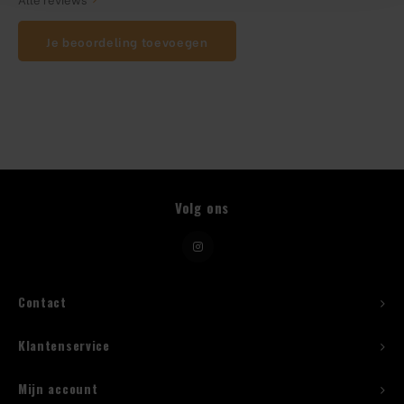
Je beoordeling toevoegen
Beugelfles
Mes
Speed Rail
Bar Caddy
Volg ons
Toolrol
Flessenbeugels
Contact
Wijnkoeler met standaard
Klantenservice
Squeeze Bottles
Mijn account