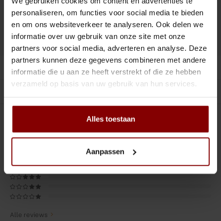
We gebruiken cookies om content en advertenties te
Tiki
Peeler
Toevoegen aan winkelwagen
personaliseren, om functies voor social media te bieden
en om ons websiteverkeer te analyseren. Ook delen we
Snifter
Dash bottles
informatie over uw gebruik van onze site met onze
DELEN :
Toevoegen aan vergelijking
partners voor social media, adverteren en analyse. Deze
Boeken
partners kunnen deze gegevens combineren met andere
Productomschrijving
informatie die u aan ze heeft verstrekt of die ze hebben
Champagne cooler
verzameld op basis van uw gebruik van hun services.
Gerelateerde producten
Dienbladen
Alles toestaan
0
STERREN OP BASIS VAN
0
BEOORDELINGEN
Rietjes
0
Reviews
Garnituurbak
Aanpassen
Ijsschep
Mixing Glass
Alle reviews
Snijplank