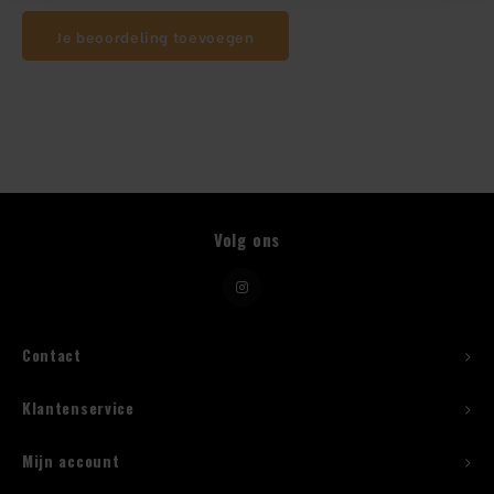
Je beoordeling toevoegen
Beugelfles
Mes
Speed Rail
Bar Caddy
Volg ons
Toolrol
Flessenbeugels
Contact
Wijnkoeler met standaard
Klantenservice
Squeeze Bottles
Mijn account