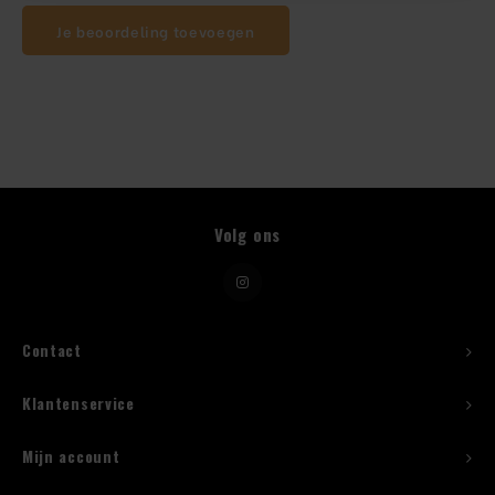
Je beoordeling toevoegen
Beugelfles
Mes
Speed Rail
Bar Caddy
Volg ons
Toolrol
Flessenbeugels
Contact
Wijnkoeler met standaard
Klantenservice
Squeeze Bottles
Mijn account