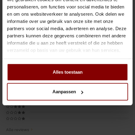
Tiki
Peeler
Toevoegen aan winkelwagen
personaliseren, om functies voor social media te bieden
en om ons websiteverkeer te analyseren. Ook delen we
Snifter
Dash bottles
informatie over uw gebruik van onze site met onze
DELEN :
Toevoegen aan vergelijking
partners voor social media, adverteren en analyse. Deze
Boeken
partners kunnen deze gegevens combineren met andere
Productomschrijving
informatie die u aan ze heeft verstrekt of die ze hebben
Champagne cooler
verzameld op basis van uw gebruik van hun services.
Gerelateerde producten
Dienbladen
Alles toestaan
0
STERREN OP BASIS VAN
0
BEOORDELINGEN
Rietjes
0
Reviews
Garnituurbak
Aanpassen
Ijsschep
Mixing Glass
Alle reviews
Snijplank